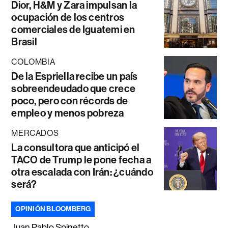
Dior, H&M y Zara impulsan la
ocupación de los centros
comerciales de Iguatemi en
Brasil
COLOMBIA
De la Espriella recibe un país
sobreendeudado que crece
poco, pero con récords de
empleo y menos pobreza
MERCADOS
La consultora que anticipó el
TACO de Trump le pone fecha a
otra escalada con Irán: ¿cuándo
será?
OPINIÓN BLOOMBERG
Juan Pablo Spinetto