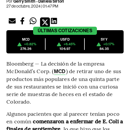
Por
Gerry Smith - Daniela Sirtori
27 de octubre, 2024 | 01:47 PM
ÚLTIMAS
COTIZACIONES
MCD
USFD
SYY
+0.82%
+6.45%
+0.17%
276.26
106.97
84.35
Bloomberg — La decisión de la empresa
McDonald’s Corp. (
) de retirar uno de sus
MCD
productos más populares de una quinta parte
de sus restaurantes se inició con una curiosa
serie de muestras de heces en el estado de
Colorado.
Algunos pacientes que al parecer tenían poco
en común
comenzaron a enfermar de E. Coli a
finales de septiembre
, lo que hizo que los