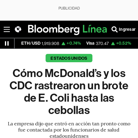
PUBLICIDAD
Ingresar
/USD
+0.74%
Visa
+0.52%
MercadoLibre
1,919.908
370.47
1
ESTADOS UNIDOS
Cómo McDonald’s y los
CDC rastrearon un brote
de E. Coli hasta las
cebollas
La empresa dijo que entró en acción tan pronto como
fue contactada por los funcionarios de salud
estadounidenses