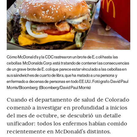
Cómo McDonald's y la CDC rastrearon un brote de E. coli hasta las
cebollas
McDonalds Corp. está tratando de contener las consecuencias
de un grave brote de E. coli que parece estar vinculado a las cebollas en
sus sándwiches de cuarto de libra, que ha matado a una persona y
enfermado a decenas de personas en todo EE.UU.. Fotógrafo: David Paul
Morris/Bloomberg
(Bloomberg/David Paul Morris)
Cuando el departamento de salud de Colorado
comenzó a investigar en profundidad a inicios
del mes de octubre, se descubrió un detalle
unificador: todos los enfermos habían comido
recientemente en McDonald’s distintos.