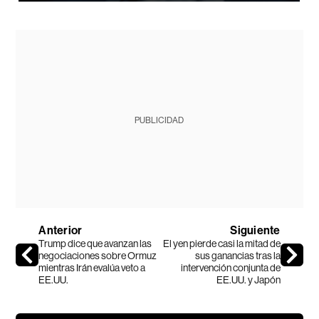
PUBLICIDAD
Anterior
Siguiente
Trump dice que avanzan las
El yen pierde casi la mitad de
negociaciones sobre Ormuz
sus ganancias tras la
mientras Irán evalúa veto a
intervención conjunta de
EE.UU.
EE.UU. y Japón