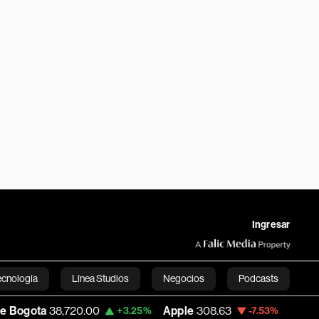
Ingresar
ecnología
Línea Studios
Negocios
Podcasts
8,720.00
Apple
308.63
USD COP
3,152.
+3.25%
-7.53%
English