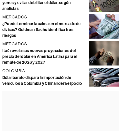
yenes y evitar debilitar el dólar, según
analistas
MERCADOS
¿Puede terminar la calma en el mercado de
divisas? Goldman Sachs identifica tres
riesgos
MERCADOS
Itaú revela sus nuevas proyecciones del
precio del dólar en América Latina para el
remate de 2026 y 2027
COLOMBIA
Dólar barato dispara la importación de
vehículos a Colombia y China lidera el podio