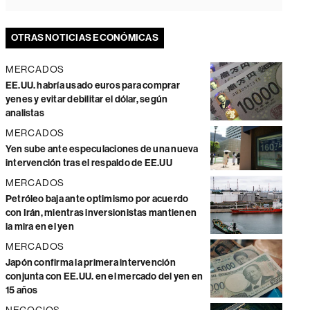
OTRAS NOTICIAS ECONÓMICAS
MERCADOS
EE.UU. habría usado euros para comprar
yenes y evitar debilitar el dólar, según
analistas
MERCADOS
Yen sube ante especulaciones de una nueva
intervención tras el respaldo de EE.UU
MERCADOS
Petróleo baja ante optimismo por acuerdo
con Irán, mientras inversionistas mantienen
la mira en el yen
MERCADOS
Japón confirma la primera intervención
conjunta con EE.UU. en el mercado del yen en
15 años
NEGOCIOS