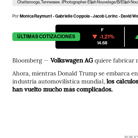
Chattanooga, Tennessee.
(Photographer: Elijah Nouvelage/B/Elijah No
Por
Monica Raymunt - Gabrielle Coppola - Jacob Lorinc - David W
F
-1.21%
ÚLTIMAS
COTIZACIONES
14.68
Bloomberg —
Volkswagen AG
quiere fabricar
Ahora, mientras Donald Trump se embarca en 
industria automovilística mundial,
los cálculo
han vuelto mucho más complicados.
PUBLIC