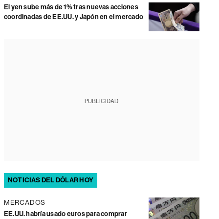
El yen sube más de 1% tras nuevas acciones
coordinadas de EE.UU. y Japón en el mercado
PUBLICIDAD
NOTICIAS DEL DÓLAR HOY
MERCADOS
EE.UU. habría usado euros para comprar