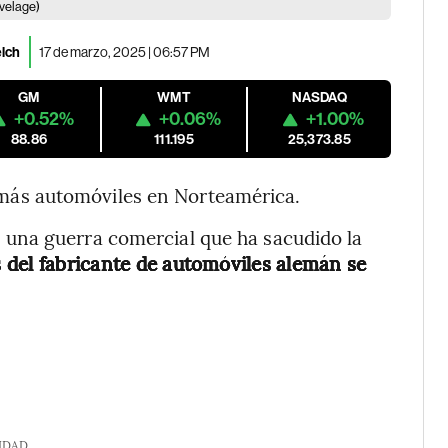
uvelage)
elch
17 de marzo, 2025 | 06:57 PM
GM
WMT
NASDAQ
+0.52%
+0.06%
+1.00%
88.86
111.195
25,373.85
 más automóviles en Norteamérica.
una guerra comercial que ha sacudido la
s del fabricante de automóviles alemán se
IDAD