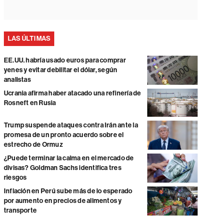
LAS ÚLTIMAS
EE.UU. habría usado euros para comprar
yenes y evitar debilitar el dólar, según
analistas
Ucrania afirma haber atacado una refinería de
Rosneft en Rusia
Trump suspende ataques contra Irán ante la
promesa de un pronto acuerdo sobre el
estrecho de Ormuz
¿Puede terminar la calma en el mercado de
divisas? Goldman Sachs identifica tres
riesgos
Inflación en Perú sube más de lo esperado
por aumento en precios de alimentos y
transporte