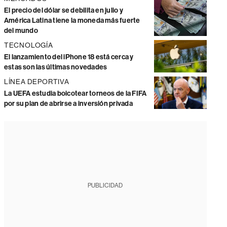
El precio del dólar se debilita en julio y
América Latina tiene la moneda más fuerte
del mundo
TECNOLOGÍA
El lanzamiento del iPhone 18 está cerca y
estas son las últimas novedades
LÍNEA DEPORTIVA
La UEFA estudia boicotear torneos de la FIFA
por su plan de abrirse a inversión privada
PUBLICIDAD