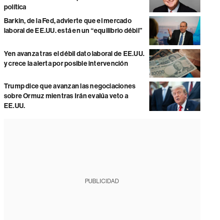
política
Barkin, de la Fed, advierte que el mercado
laboral de EE.UU. está en un “equilibrio débil”
Yen avanza tras el débil dato laboral de EE.UU.
y crece la alerta por posible intervención
Trump dice que avanzan las negociaciones
sobre Ormuz mientras Irán evalúa veto a
EE.UU.
PUBLICIDAD