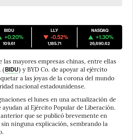
BIDU
LLY
NASDAQ
+0.20%
-0.52%
+1.30%
109.61
1,185.71
26,690.62
 las mayores empresas chinas, entre ellas
 (
) y BYD Co. de apoyar al ejército
BIDU
iquetar a las joyas de la corona del mundo
ridad nacional estadounidense.
naciones el lunes en una actualización de
ayudan al Ejército Popular de Liberación.
 anterior que se publicó brevemente en
s sin ninguna explicación, sembrando la
o.