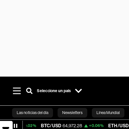
Seleccione un país
Las noticias del día
Newsletters
Línea Mundial
BTC/USD
64,972.28
ETH/USD
1,920.04
+0.02%
+0.06%
Bloomberg 