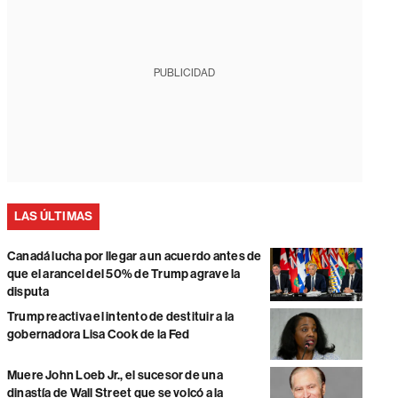
PUBLICIDAD
LAS ÚLTIMAS
Canadá lucha por llegar a un acuerdo antes de
que el arancel del 50% de Trump agrave la
disputa
Trump reactiva el intento de destituir a la
gobernadora Lisa Cook de la Fed
Muere John Loeb Jr., el sucesor de una
dinastía de Wall Street que se volcó a la