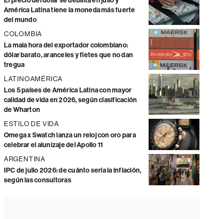
El precio del dólar se debilita en julio y
América Latina tiene la moneda más fuerte
del mundo
COLOMBIA
La mala hora del exportador colombiano:
dólar barato, aranceles y fletes que no dan
tregua
LATINOAMÉRICA
Los 5 países de América Latina con mayor
calidad de vida en 2026, según clasificación
de Wharton
ESTILO DE VIDA
Omega x Swatch lanza un reloj con oro para
celebrar el alunizaje del Apollo 11
ARGENTINA
IPC de julio 2026: de cuánto sería la inflación,
según las consultoras