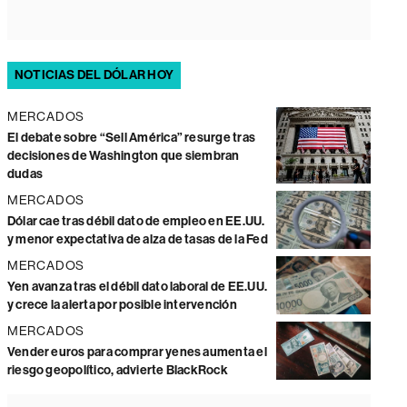
NOTICIAS DEL DÓLAR HOY
MERCADOS
El debate sobre “Sell América” resurge tras
decisiones de Washington que siembran
dudas
MERCADOS
Dólar cae tras débil dato de empleo en EE.UU.
y menor expectativa de alza de tasas de la Fed
MERCADOS
Yen avanza tras el débil dato laboral de EE.UU.
y crece la alerta por posible intervención
MERCADOS
Vender euros para comprar yenes aumenta el
riesgo geopolítico, advierte BlackRock