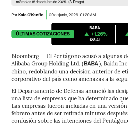
miércoles 15 de octubre de 2025.
(Al Drago)
Por
Kate O'Keeffe
09 de junio, 2026 | 01:29 AM
BABA
+1.26%
ÚLTIMAS
COTIZACIONES
128.41
Bloomberg — El Pentágono acusó a algunas de
Alibaba Group Holding Ltd. (
), Baidu Inc.
BABA
chino, redoblando una decisión anterior de et
corporativo del país como amenazas a la segu
El Departamento de Defensa anunció las desig
una lista de empresas que ha determinado que 
Las empresas fueron incluidas en una versión
febrero antes de ser retirada minutos despué
confusión sobre las intenciones del Pentágon