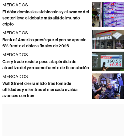
MERCADOS
El dólar domina las stablecoins y el avance del
sector lleva el debate más allá del mundo
cripto
MERCADOS
Bank of America prevé que el yen se aprecie
6% frente al dólar a finales de 2026
MERCADOS
Carry trade resiste pese a la pérdida de
atractivo del yen como fuente de financiación
MERCADOS
Wall Street cierra mixto tras toma de
utilidades y mientras el mercado evalúa
avances con Irán