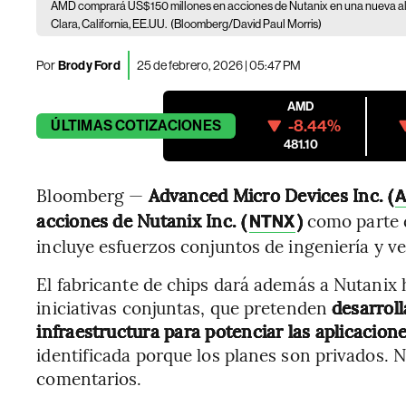
AMD comprará US$150 millones en acciones de Nutanix en una nueva al
Clara, California, EE.UU.
(Bloomberg/David Paul Morris)
Por
Brody Ford
25 de febrero, 2026 | 05:47 PM
AMD
-8.44%
ÚLTIMAS
COTIZACIONES
481.10
Bloomberg —
Advanced Micro Devices Inc. (
acciones de Nutanix Inc. (
)
como parte 
NTNX
incluye esfuerzos conjuntos de ingeniería y ve
El fabricante de chips dará además a Nutanix 
iniciativas conjuntas, que pretenden
desarrol
infraestructura para potenciar las aplicacione
identificada porque los planes son privados. 
comentarios.