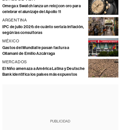
Omega x Swatch lanza un reloj con oro para
celebrar el alunizaje del Apollo 11
ARGENTINA
IPC de julio 2026: de cuánto sería la inflación,
según las consultoras
MÉXICO
Gastos del Mundial le pasan factura a
Ollamani de Emilio Azcárraga
MERCADOS
El Niño amenaza a América Latina y Deutsche
Bank identifica los países más expuestos
PUBLICIDAD