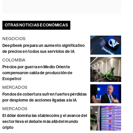
OTRAS NOTICIAS ECONÓMICAS
NEGOCIOS
DeepSeek prepara un aumento significativo
de precios en todos sus servicios de IA
COLOMBIA
Precios por guerra en Medio Oriente
compensaron caída de producción de
Ecopetrol
MERCADOS
Fondos de cobertura sufren fuertes pérdidas
por desplome de acciones ligadas a la IA
MERCADOS
El dólar domina las stablecoins y el avance del
sector lleva el debate más allá del mundo
cripto