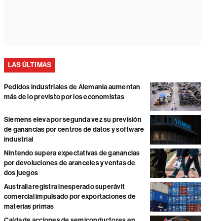
LAS ÚLTIMAS
Pedidos industriales de Alemania aumentan
más de lo previsto por los economistas
Siemens eleva por segunda vez su previsión
de ganancias por centros de datos y software
industrial
Nintendo supera expectativas de ganancias
por devoluciones de aranceles y ventas de
dos juegos
Australia registra inesperado superávit
comercial impulsado por exportaciones de
materias primas
Caída de acciones de semiconductores en