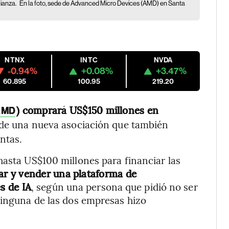
ianza.
En la foto, sede de Advanced Micro Devices (AMD) en Santa
NTNX
INTC
NVDA
-0.94%
+0.08%
+3.47%
60.895
100.95
219.20
) comprará US$150 millones en
AMD
de una nueva asociación que también
ntas.
hasta US$100 millones para financiar las
lar y vender una plataforma de
s de IA
, según una persona que pidió no ser
Ninguna de las dos empresas hizo