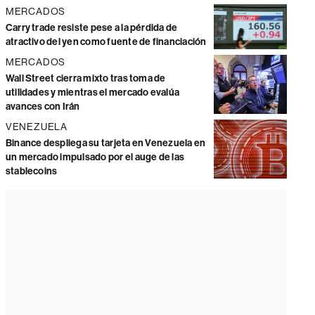
MERCADOS
Carry trade resiste pese a la pérdida de
atractivo del yen como fuente de financiación
MERCADOS
Wall Street cierra mixto tras toma de
utilidades y mientras el mercado evalúa
avances con Irán
VENEZUELA
Binance despliega su tarjeta en Venezuela en
un mercado impulsado por el auge de las
stablecoins