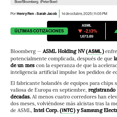
Boer/Bloomberg.
(Peter Boer)
Por
Henry Ren - Sarah Jacob
14 de octubre, 2025 | 11:05 PM
ASML
-2.13%
ÚLTIMAS
COTIZACIONES
1,673.89
Bloomberg —
ASML Holding NV (
)
enfre
ASML
potencialmente complicada, después de que
l
de un mes
con la esperanza de que la acelerac
inteligencia artificial impulse los pedidos de e
El fabricante holandés de equipos para chips 
valiosa de Europa en septiembre,
registrando
décadas.
Al menos cuatro corredores han ele
dos meses, volviéndose más alcistas tras la me
de ASML,
Intel Corp. (
) y Samsung Elect
INTC