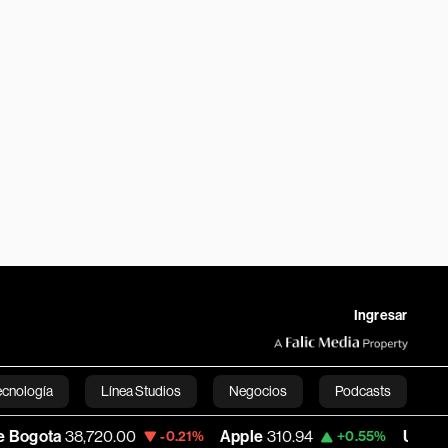
Ingresar
ecnología
Línea Studios
Negocios
Podcasts
8,720.00
Apple
310.94
USD COP
3,175.9
-0.21%
+0.55%
English