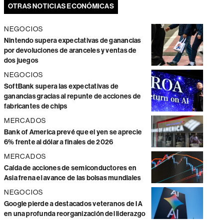
OTRAS NOTICIAS ECONÓMICAS
NEGOCIOS
Nintendo supera expectativas de ganancias
por devoluciones de aranceles y ventas de
dos juegos
NEGOCIOS
SoftBank supera las expectativas de
ganancias gracias al repunte de acciones de
fabricantes de chips
MERCADOS
Bank of America prevé que el yen se aprecie
6% frente al dólar a finales de 2026
MERCADOS
Caída de acciones de semiconductores en
Asia frena el avance de las bolsas mundiales
NEGOCIOS
Google pierde a destacados veteranos de IA
en una profunda reorganización del liderazgo