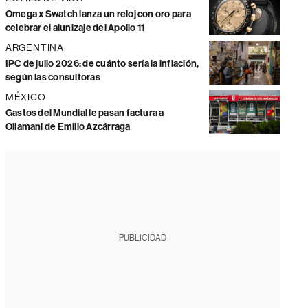
Omega x Swatch lanza un reloj con oro para
celebrar el alunizaje del Apollo 11
ARGENTINA
IPC de julio 2026: de cuánto sería la inflación,
según las consultoras
MÉXICO
Gastos del Mundial le pasan factura a
Ollamani de Emilio Azcárraga
PUBLICIDAD