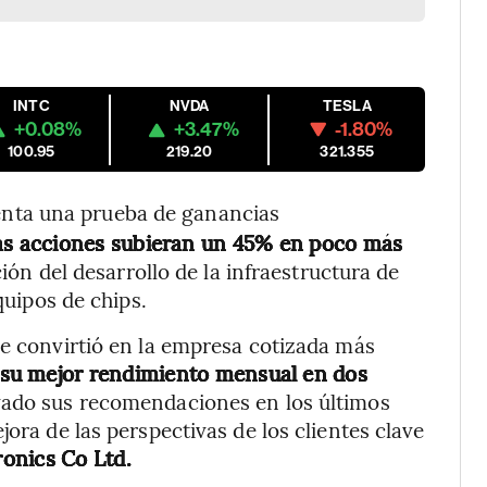
INTC
NVDA
TESLA
+0.08%
+3.47%
-1.80%
100.95
219.20
321.355
nta una prueba de ganancias
as acciones subieran un 45% en poco más
ión del desarrollo de la infraestructura de
quipos de chips.
se convirtió en la empresa cotizada más
 su mejor rendimiento mensual en dos
vado sus recomendaciones en los últimos
jora de las perspectivas de los clientes clave
ronics Co Ltd.