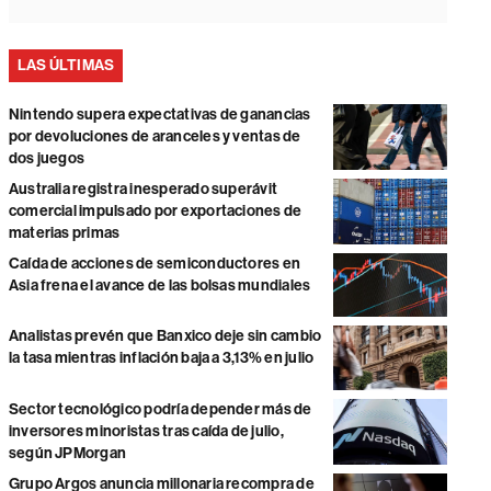
LAS ÚLTIMAS
Nintendo supera expectativas de ganancias
por devoluciones de aranceles y ventas de
dos juegos
Australia registra inesperado superávit
comercial impulsado por exportaciones de
materias primas
Caída de acciones de semiconductores en
Asia frena el avance de las bolsas mundiales
Analistas prevén que Banxico deje sin cambio
la tasa mientras inflación baja a 3,13% en julio
Sector tecnológico podría depender más de
inversores minoristas tras caída de julio,
según JPMorgan
Grupo Argos anuncia millonaria recompra de