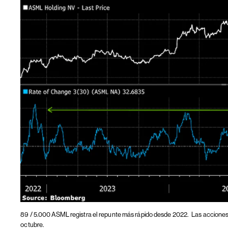
89 / 5.000 ASML registra el repunte más rápido desde 2022.
Las acciones
octubre.