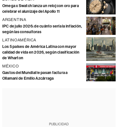
Omega x Swatch lanza un reloj con oro para
celebrar el alunizaje del Apollo 11
ARGENTINA
IPC de julio 2026: de cuánto sería la inflación,
según las consultoras
LATINOAMÉRICA
Los 5 países de América Latina con mayor
calidad de vida en 2026, según clasificación
de Wharton
MÉXICO
Gastos del Mundial le pasan factura a
Ollamani de Emilio Azcárraga
PUBLICIDAD