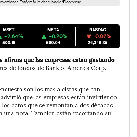
s inversiones. Fotógrafo: Michael Nagle/Bloomberg
MSFT
META
NASDAQ
+2.64%
+0.20%
-0.06%
500.16
590.04
26,348.35
s afirma que las empresas están gastando
res de fondos de Bank of America Corp.
encuesta son los más alcistas que han
 advirtió que las empresas están invirtiendo
 los datos que se remontan a dos décadas
 en una nota. También están recortando su