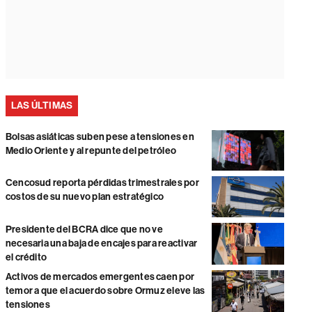
LAS ÚLTIMAS
Bolsas asiáticas suben pese a tensiones en
Medio Oriente y al repunte del petróleo
Cencosud reporta pérdidas trimestrales por
costos de su nuevo plan estratégico
Presidente del BCRA dice que no ve
necesaria una baja de encajes para reactivar
el crédito
Activos de mercados emergentes caen por
temor a que el acuerdo sobre Ormuz eleve las
tensiones