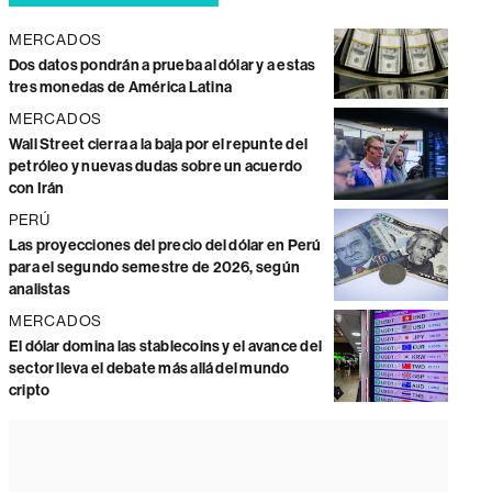
MERCADOS
Dos datos pondrán a prueba al dólar y a estas
tres monedas de América Latina
MERCADOS
Wall Street cierra a la baja por el repunte del
petróleo y nuevas dudas sobre un acuerdo
con Irán
PERÚ
Las proyecciones del precio del dólar en Perú
para el segundo semestre de 2026, según
analistas
MERCADOS
El dólar domina las stablecoins y el avance del
sector lleva el debate más allá del mundo
cripto