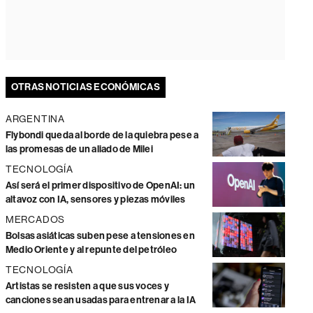
OTRAS NOTICIAS ECONÓMICAS
ARGENTINA
Flybondi queda al borde de la quiebra pese a
las promesas de un aliado de Milei
TECNOLOGÍA
Así será el primer dispositivo de OpenAI: un
altavoz con IA, sensores y piezas móviles
MERCADOS
Bolsas asiáticas suben pese a tensiones en
Medio Oriente y al repunte del petróleo
TECNOLOGÍA
Artistas se resisten a que sus voces y
canciones sean usadas para entrenar a la IA