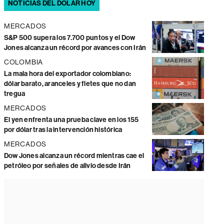
NOTICIAS DEL DÓLAR HOY
MERCADOS
S&P 500 supera los 7.700 puntos y el Dow
Jones alcanza un récord por avances con Irán
COLOMBIA
La mala hora del exportador colombiano:
dólar barato, aranceles y fletes que no dan
tregua
MERCADOS
El yen enfrenta una prueba clave en los 155
por dólar tras la intervención histórica
MERCADOS
Dow Jones alcanza un récord mientras cae el
petróleo por señales de alivio desde Irán