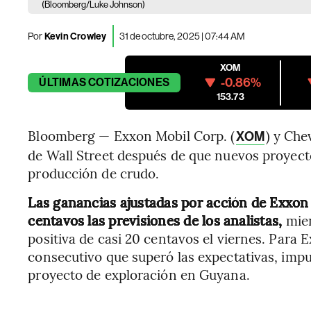
(Bloomberg/Luke Johnson)
Por
Kevin Crowley
31 de octubre, 2025 | 07:44 AM
XOM
-0.86%
ÚLTIMAS
COTIZACIONES
153.73
Bloomberg — Exxon Mobil Corp. (
) y Che
XOM
de Wall Street después de que nuevos proyecto
producción de crudo.
Las ganancias ajustadas por acción de Exxon 
centavos las previsiones de los analistas,
mien
positiva de casi 20 centavos el viernes. Para E
consecutivo que superó las expectativas, impu
proyecto de exploración en Guyana.