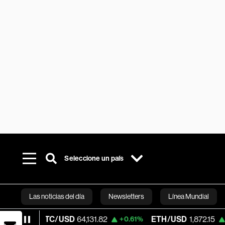
Seleccione un país
Las noticias del día
Newsletters
Línea Mundial
BTC/USD
64,131.82
ETH/USD
1,872.15
+0.61%
+0.25%
Bloomberg 