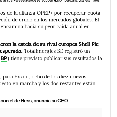
tras sus rivales europeos se reducen
(Bloomberg, analysts' estimates)
zos de la alianza OPEP+ por recuperar cuota
ión de crudo en los mercados globales. El
e encamina hacia su peor caída anual en
ron la estela de su rival europea Shell Plc
o esperado.
TotalEnergies SE registró un
(
) tiene previsto publicar sus resultados la
BP
para Exxon, ocho de los diez nuevos
uesto en marcha y los dos restantes están
 con el de Hess, anuncia su CEO