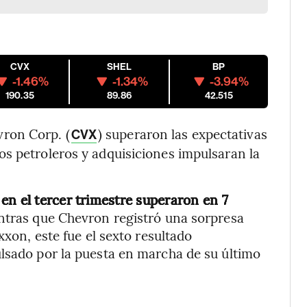
CVX
SHEL
BP
-1.46%
-1.34%
-3.94%
190.35
89.86
42.515
vron Corp. (
) superaron las expectativas
CVX
s petroleros y adquisiciones impulsaran la
en el tercer trimestre superaron en 7
tras que Chevron registró una sorpresa
xxon, este fue el sexto resultado
lsado por la puesta en marcha de su último