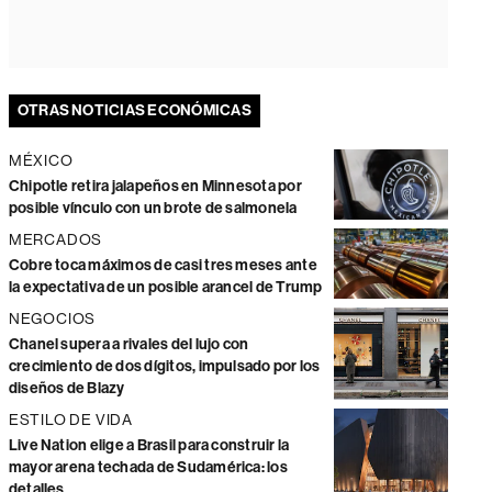
OTRAS NOTICIAS ECONÓMICAS
MÉXICO
Chipotle retira jalapeños en Minnesota por
posible vínculo con un brote de salmonela
MERCADOS
Cobre toca máximos de casi tres meses ante
la expectativa de un posible arancel de Trump
NEGOCIOS
Chanel supera a rivales del lujo con
crecimiento de dos dígitos, impulsado por los
diseños de Blazy
ESTILO DE VIDA
Live Nation elige a Brasil para construir la
mayor arena techada de Sudamérica: los
detalles