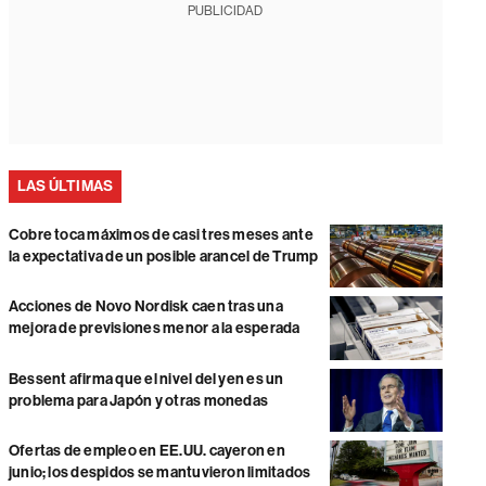
PUBLICIDAD
LAS ÚLTIMAS
Cobre toca máximos de casi tres meses ante
la expectativa de un posible arancel de Trump
Acciones de Novo Nordisk caen tras una
mejora de previsiones menor a la esperada
Bessent afirma que el nivel del yen es un
problema para Japón y otras monedas
Ofertas de empleo en EE.UU. cayeron en
junio; los despidos se mantuvieron limitados