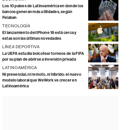
Los 10 países de Latinoamérica en donde los
bancos generan más utilidades, según
Felaban
TECNOLOGÍA
El lanzamiento del iPhone 18 está cerca y
estas son las últimas novedades
LÍNEA DEPORTIVA
La UEFA estudia boicotear torneos de la FIFA
por su plan de abrirse a inversión privada
LATINOAMÉRICA
Ni presencial, ni remoto, ni híbrido: el nuevo
modelo laboral que WeWork ve crecer en
Latinoamérica