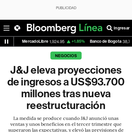
PUBLICIDAD
Ingresar
rcadoLibre
+1.85%
Banco de Bogota
-0.2
1,924.95
38,720.00
NEGOCIOS
J&J eleva proyecciones
de ingresos a US$93.700
millones tras nueva
reestructuración
La medida se produce cuando J&J anunció unas
ventas y unos beneficios en el tercer trimestre que
superaron las expectativas, y elevó las previsiones de