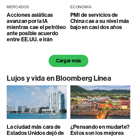
MERCADOS
ECONOMÍA
Acciones asiáticas
PMI de servicios de
avanzan por la IA
China cae a su nivel más
mientras cae el petróleo
bajo en casi dos años
ante posible acuerdo
entre EE.UU. e Irán
Cargar más
Lujos y vida en Bloomberg Línea
La ciudad más cara de
¿Pensando en mudarte?
Estados Unidos dejó de
Estos son los mejores