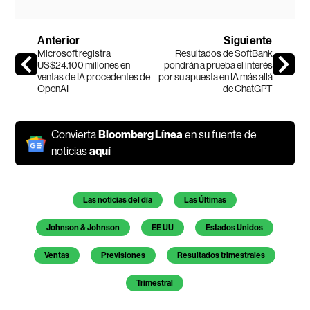
Anterior
Siguiente
Microsoft registra
Resultados de SoftBank
US$24.100 millones en
pondrán a prueba el interés
ventas de IA procedentes de
por su apuesta en IA más allá
OpenAI
de ChatGPT
Convierta
Bloomberg Línea
en su fuente de
noticias
aquí
Temas de este artículo
Las noticias del día
Las Últimas
Johnson & Johnson
EE UU
Estados Unidos
Ventas
Previsiones
Resultados trimestrales
Trimestral