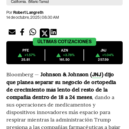
California.
(Mario Tama)
Por
Robert Langreth
14 de octubre, 2025 | 08:30 AM
ÚLTIMAS
COTIZACIONES
PFE
AZN
JNJ
+1.57%
+3.78%
+1.04%
25.81
161.50
257.59
Bloomberg —
Johnson & Johnson (
) dijo
JNJ
que planea separar su negocio de ortopedia
de crecimiento más lento del resto de la
compañía dentro de 18 a 24 meses
, dando a
sus operaciones de medicamentos y
dispositivos innovadores más espacio para
respirar mientras la administración Trump
presiona a las compañías farmacéuticas a bajar