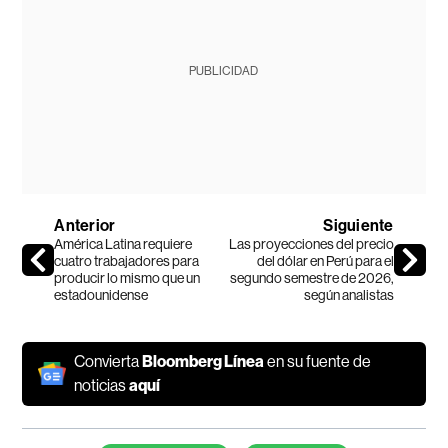
PUBLICIDAD
Anterior
Siguiente
América Latina requiere
Las proyecciones del precio
cuatro trabajadores para
del dólar en Perú para el
producir lo mismo que un
segundo semestre de 2026,
estadounidense
según analistas
Convierta
Bloomberg Línea
en su fuente de
noticias
aquí