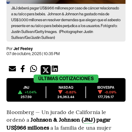
J&J deberá pagar US$966 millones por caso de cáncer relacionado
a su talco para bebés.
Johnson & Johnson ha gastado más de
US$3.000 millones en resolver demandas que alegan que el asbesto
presente en su talco para bebés perjudica a los usuarios. Fotógrafo:
Justin Sullivan/Getty Images.
(Photographer: Justin
Sullivan/Ge/Justin Sullivan)
Por
Jef Feeley
07 de octubre, 2025 | 10:35 PM
ÚLTIMAS
COTIZACIONES
JNJ
NASDAQ
IBOVESPA
+1.04%
-0.83%
-0.09%
257.59
26,363.44
177,726.17
Bloomberg — Un jurado de California le
ordenó a
Johnson & Johnson (
) pagar
JNJ
US$966 millones
a la familia de una mujer