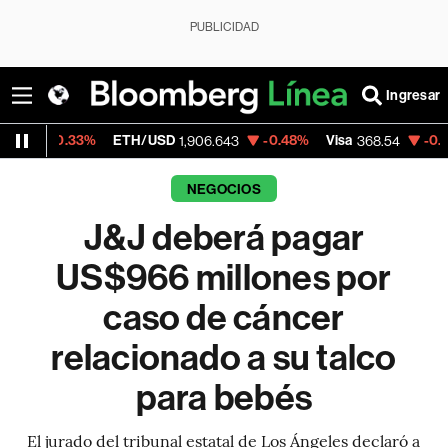
PUBLICIDAD
Ingresar
3%
ETH/USD
-0.48%
Visa
-0.28%
Mercad
1,906.643
368.54
NEGOCIOS
J&J deberá pagar
US$966 millones por
caso de cáncer
relacionado a su talco
para bebés
El jurado del tribunal estatal de Los Ángeles declaró a