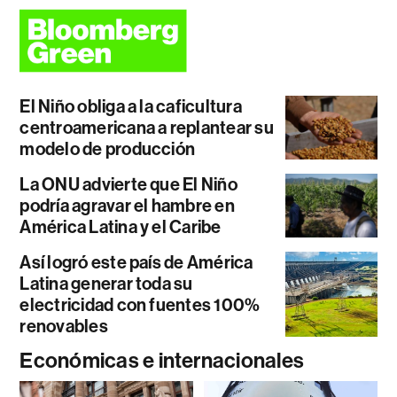
El Niño obliga a la caficultura
centroamericana a replantear su
modelo de producción
La ONU advierte que El Niño
podría agravar el hambre en
América Latina y el Caribe
Así logró este país de América
Latina generar toda su
electricidad con fuentes 100%
renovables
Económicas e internacionales