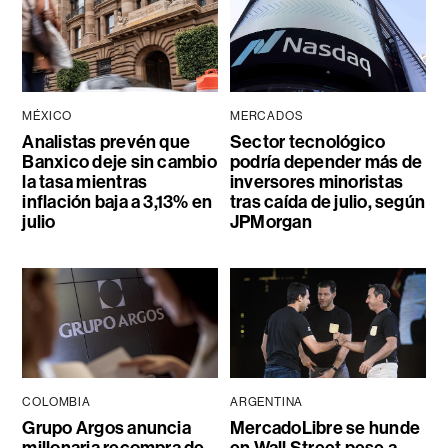
MÉXICO
MERCADOS
Analistas prevén que
Sector tecnológico
Banxico deje sin cambio
podría depender más de
la tasa mientras
inversores minoristas
inflación baja a 3,13% en
tras caída de julio, según
julio
JPMorgan
COLOMBIA
ARGENTINA
Grupo Argos anuncia
MercadoLibre se hunde
millonaria recompra de
en Wall Street pese a