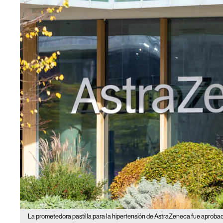
La prometedora pastilla para la hipertensión de AstraZeneca fue aproba