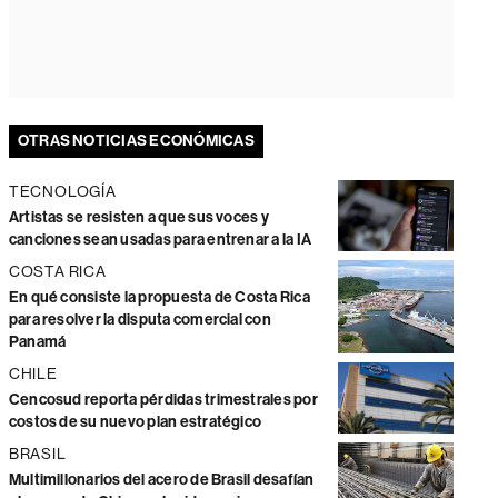
OTRAS NOTICIAS ECONÓMICAS
TECNOLOGÍA
Artistas se resisten a que sus voces y
canciones sean usadas para entrenar a la IA
COSTA RICA
En qué consiste la propuesta de Costa Rica
para resolver la disputa comercial con
Panamá
CHILE
Cencosud reporta pérdidas trimestrales por
costos de su nuevo plan estratégico
BRASIL
Multimillonarios del acero de Brasil desafían