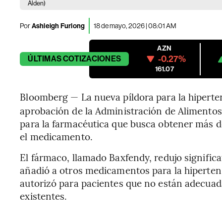
Alden)
Por
Ashleigh Furlong
18 de mayo, 2026 | 08:01 AM
AZN
-0.27%
ÚLTIMAS
COTIZACIONES
161.07
Bloomberg — La nueva píldora para la hiperte
aprobación de la Administración de Alimento
para la farmacéutica que busca obtener más 
el medicamento.
El fármaco, llamado Baxfendy, redujo significa
añadió a otros medicamentos para la hipertens
autorizó para pacientes que no están adecua
existentes.