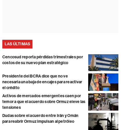
LAS ÚLTIMAS
Cencosud reporta pérdidas trimestrales por
costos de su nuevo plan estratégico
Presidente del BCRA dice que no ve
necesaria una baja de encajes para reactivar
el crédito
Activos de mercados emergentes caen por
temor a que el acuerdo sobre Ormuz eleve las
tensiones
Dudas sobre el acuerdo entre Irán y Omán
para reabrir Ormuz impulsan al petróleo