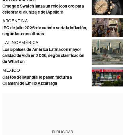
Omega x Swatch lanza un reloj con oro para
celebrar el alunizaje del Apollo 11
ARGENTINA
IPC de julio 2026: de cuánto sería la inflación,
según las consultoras
LATINOAMÉRICA
Los 5 países de América Latina con mayor
calidad de vida en 2026, según clasificación
de Wharton
MÉXICO
Gastos del Mundial le pasan factura a
Ollamani de Emilio Azcárraga
PUBLICIDAD