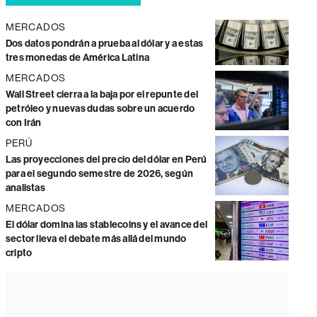
MERCADOS
Dos datos pondrán a prueba al dólar y a estas
tres monedas de América Latina
MERCADOS
Wall Street cierra a la baja por el repunte del
petróleo y nuevas dudas sobre un acuerdo
con Irán
PERÚ
Las proyecciones del precio del dólar en Perú
para el segundo semestre de 2026, según
analistas
MERCADOS
El dólar domina las stablecoins y el avance del
sector lleva el debate más allá del mundo
cripto