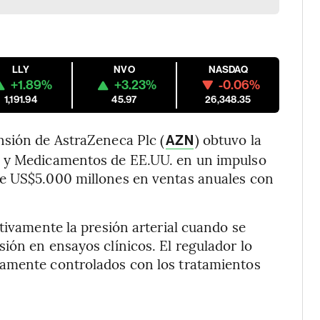
LLY
NVO
NASDAQ
+1.89%
+3.23%
-0.06%
1,191.94
45.97
26,348.35
nsión de AstraZeneca Plc (
) obtuvo la
AZN
s y Medicamentos de EE.UU. en un impulso
de US$5.000 millones en ventas anuales con
tivamente la presión arterial cuando se
ión en ensayos clínicos. El regulador lo
damente controlados con los tratamientos