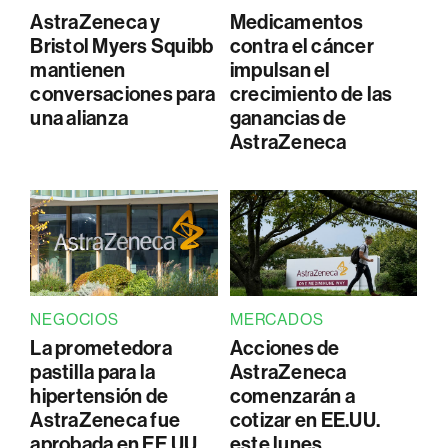
AstraZeneca y
Medicamentos
Bristol Myers Squibb
contra el cáncer
mantienen
impulsan el
conversaciones para
crecimiento de las
una alianza
ganancias de
AstraZeneca
NEGOCIOS
MERCADOS
La prometedora
Acciones de
pastilla para la
AstraZeneca
hipertensión de
comenzarán a
AstraZeneca fue
cotizar en EE.UU.
aprobada en EE.UU.
este lunes