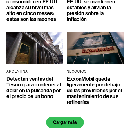
consumidor en EE.UU.
EE.UU. se mantienen
alcanza su nivel más
estables y alivian la
alto en cinco meses:
presión sobre la
estas son las razones
inflación
ARGENTINA
NEGOCIOS
Detectan ventas del
ExxonMobil queda
Tesoro para contener al
ligeramente por debajo
dólar en la pulseada por
de las previsiones por el
el precio de un bono
mantenimiento de sus
refinerías
Cargar más