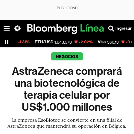
PUBLICIDAD
Ingresar
1%
ETH/USD
-2.02%
Visa
-0.04%
Mercad
1,843.973
366.13
NEGOCIOS
AstraZeneca comprará
una biotecnológica de
terapia celular por
US$1.000 millones
La empresa EsoBiotec se convierte en una filial de
AstraZeneca que mantendrá su operación en Bélgica.