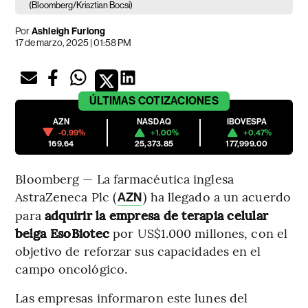
(Bloomberg/Krisztian Bocsi)
Por
Ashleigh Furlong
17 de marzo, 2025 | 01:58 PM
ÚLTIMAS
COTIZACIONES
AZN
NASDAQ
IBOVESPA
-0.99%
+1.00%
+0.47%
169.64
25,373.85
177,999.00
Bloomberg — La farmacéutica inglesa
AstraZeneca Plc (
) ha llegado a un acuerdo
AZN
para
adquirir la empresa de terapia celular
belga EsoBiotec
por US$1.000 millones, con el
objetivo de reforzar sus capacidades en el
campo oncológico.
Las empresas informaron este lunes del