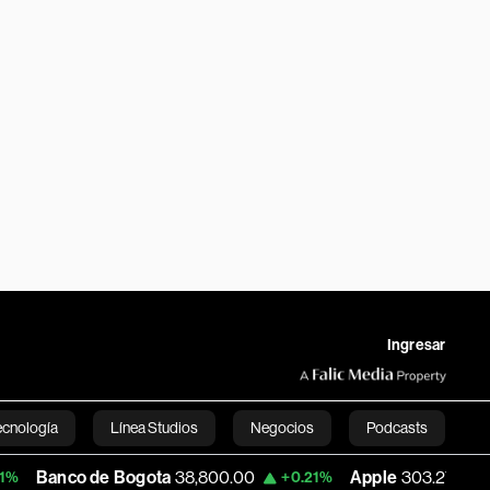
Ingresar
ecnología
Línea Studios
Negocios
Podcasts
 Bogota
38,800.00
Apple
303.27
USD C
+0.21%
-1.74%
English