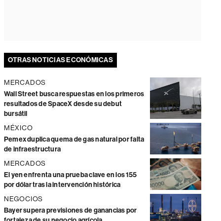
OTRAS NOTICIAS ECONÓMICAS
MERCADOS
Wall Street busca respuestas en los primeros
resultados de SpaceX desde su debut
bursátil
MÉXICO
Pemex duplica quema de gas natural por falta
de infraestructura
MERCADOS
El yen enfrenta una prueba clave en los 155
por dólar tras la intervención histórica
NEGOCIOS
Bayer supera previsiones de ganancias por
fortaleza de su negocio agrícola