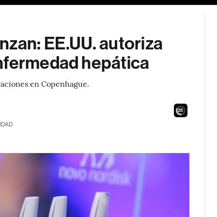
nzan: EE.UU. autoriza
enfermedad hepática
eraciones en Copenhague.
23
IDAD