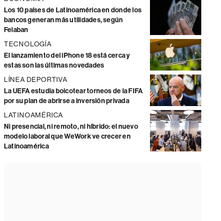
Los 10 países de Latinoamérica en donde los
bancos generan más utilidades, según
Felaban
TECNOLOGÍA
El lanzamiento del iPhone 18 está cerca y
estas son las últimas novedades
LÍNEA DEPORTIVA
La UEFA estudia boicotear torneos de la FIFA
por su plan de abrirse a inversión privada
LATINOAMÉRICA
Ni presencial, ni remoto, ni híbrido: el nuevo
modelo laboral que WeWork ve crecer en
Latinoamérica