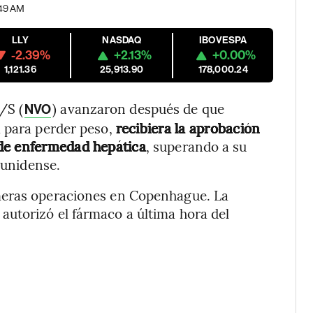
:49 AM
LLY
NASDAQ
IBOVESPA
-2.39%
+2.13%
+0.00%
1,121.36
25,913.90
178,000.24
/S (
) avanzaron después de que
NVO
a para perder peso,
recibiera la aprobación
 de enfermedad hepática
, superando a su
ounidense.
meras operaciones en Copenhague. La
utorizó el fármaco a última hora del