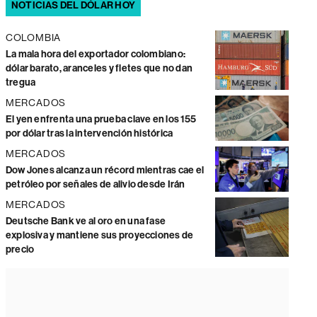
NOTICIAS DEL DÓLAR HOY
COLOMBIA
La mala hora del exportador colombiano:
dólar barato, aranceles y fletes que no dan
tregua
MERCADOS
El yen enfrenta una prueba clave en los 155
por dólar tras la intervención histórica
MERCADOS
Dow Jones alcanza un récord mientras cae el
petróleo por señales de alivio desde Irán
MERCADOS
Deutsche Bank ve al oro en una fase
explosiva y mantiene sus proyecciones de
precio