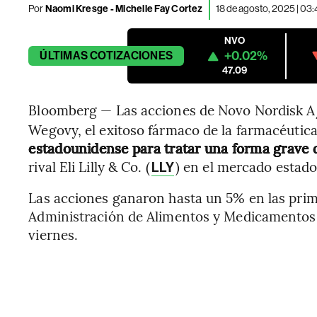
Por
Naomi Kresge - Michelle Fay Cortez
18 de agosto, 2025 | 03
NVO
+0.02%
ÚLTIMAS
COTIZACIONES
47.09
Bloomberg — Las acciones de Novo Nordisk A
Wegovy, el exitoso fármaco de la farmacéutic
estadounidense para tratar una forma grave
rival Eli Lilly & Co. (
) en el mercado estad
LLY
Las acciones ganaron hasta un 5% en las pri
Administración de Alimentos y Medicamentos a
viernes.