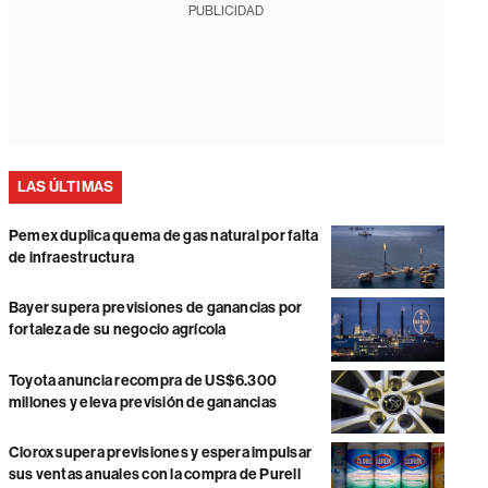
PUBLICIDAD
LAS ÚLTIMAS
Pemex duplica quema de gas natural por falta
de infraestructura
Bayer supera previsiones de ganancias por
fortaleza de su negocio agrícola
Toyota anuncia recompra de US$6.300
millones y eleva previsión de ganancias
Clorox supera previsiones y espera impulsar
sus ventas anuales con la compra de Purell