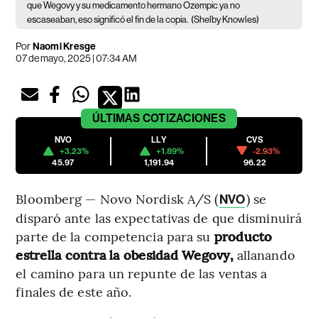
que Wegovy y su medicamento hermano Ozempic ya no
escaseaban, eso significó el fin de la copia.
(Shelby Knowles)
Por
Naomi Kresge
07 de mayo, 2025 | 07:34 AM
ÚLTIMAS
COTIZACIONES
NVO
LLY
CVS
+3.23%
+1.89%
-2.93%
45.97
1,191.94
96.22
Bloomberg — Novo Nordisk A/S (
) se
NVO
disparó ante las expectativas de que disminuirá
parte de la competencia para su
producto
estrella contra la obesidad Wegovy,
allanando
el camino para un repunte de las ventas a
finales de este año.