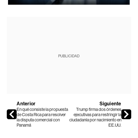
PUBLICIDAD
Anterior
Siguiente
En qué consiste la propuesta
Trump firma dos órdenes
de Costa Rica para resolver
ejecutivas para restringir la
la disputa comercial con
ciudadanía por nacimiento en
Panamá
EE.UU.