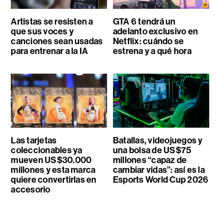
Artistas se resisten a
GTA 6 tendrá un
que sus voces y
adelanto exclusivo en
canciones sean usadas
Netflix: cuándo se
para entrenar a la IA
estrena y a qué hora
Las tarjetas
Batallas, videojuegos y
coleccionables ya
una bolsa de US$75
mueven US$30.000
millones “capaz de
millones y esta marca
cambiar vidas”: así es la
quiere convertirlas en
Esports World Cup 2026
accesorio