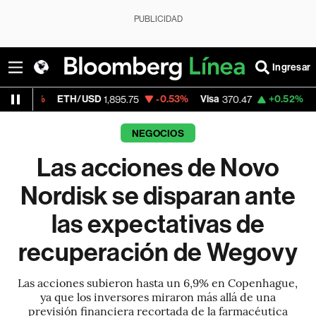
PUBLICIDAD
Ingresar
ETH/USD
-0.53%
Visa
+0.52%
MercadoLibre
1,895.75
370.47
NEGOCIOS
Las acciones de Novo
Nordisk se disparan ante
las expectativas de
recuperación de Wegovy
Las acciones subieron hasta un 6,9% en Copenhague,
ya que los inversores miraron más allá de una
previsión financiera recortada de la farmacéutica