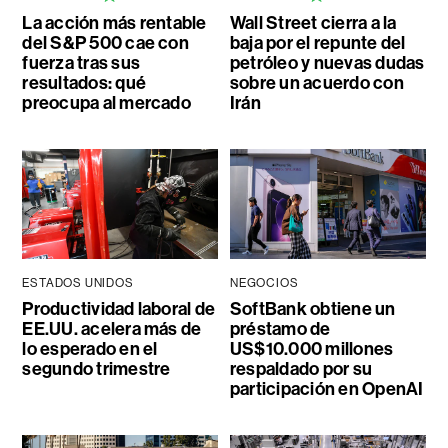
La acción más rentable
Wall Street cierra a la
del S&P 500 cae con
baja por el repunte del
fuerza tras sus
petróleo y nuevas dudas
resultados: qué
sobre un acuerdo con
preocupa al mercado
Irán
ESTADOS UNIDOS
NEGOCIOS
Productividad laboral de
SoftBank obtiene un
EE.UU. acelera más de
préstamo de
lo esperado en el
US$10.000 millones
segundo trimestre
respaldado por su
participación en OpenAI