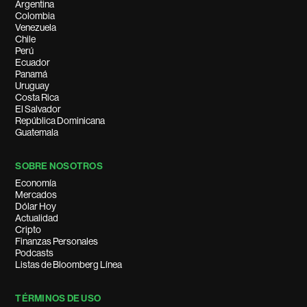
Argentina
Colombia
Venezuela
Chile
Perú
Ecuador
Panamá
Uruguay
Costa Rica
El Salvador
República Dominicana
Guatemala
SOBRE NOSOTROS
Economía
Mercados
Dólar Hoy
Actualidad
Cripto
Finanzas Personales
Podcasts
Listas de Bloomberg Línea
TÉRMINOS DE USO