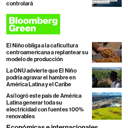
controlará
El Niño obliga a la caficultura
centroamericana a replantear su
modelo de producción
La ONU advierte que El Niño
podría agravar el hambre en
América Latina y el Caribe
Así logró este país de América
Latina generar toda su
electricidad con fuentes 100%
renovables
Económicas e internacionales