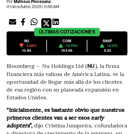
Por
Matheus Piovesana
01 de octubre, 2025 | 11:58 AM
ÚLTIMAS
COTIZACIONES
NU
COIN
SNAP
-1.98%
+5.75%
+2.11%
13.84
153.65
5.33
Bloomberg — Nu Holdings Ltd (
), la firma
NU
financiera más valiosa de América Latina, ve la
oportunidad de llegar más allá de los clientes
de esa región con su planeada expansión en
Estados Unidos.
“Inicialmente, es bastante obvio que nuestros
primeros clientes van a ser esos
early
adopters
”,
dijo Cristina Junqueira, cofundadora
y directora de crecimiento de la empresa, en