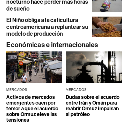
nocturno hace perder más horas
de sueño
El Niño obliga a la caficultura
centroamericana a replantear su
modelo de producción
Económicas e internacionales
MERCADOS
MERCADOS
Activos de mercados
Dudas sobre el acuerdo
emergentes caen por
entre Irán y Omán para
temor a que el acuerdo
reabrir Ormuz impulsan
sobre Ormuz eleve las
al petróleo
tensiones