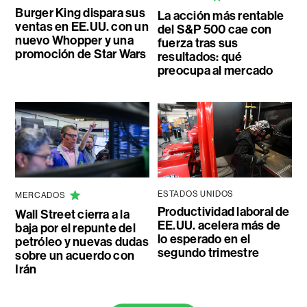
Burger King dispara sus
La acción más rentable
ventas en EE.UU. con un
del S&P 500 cae con
nuevo Whopper y una
fuerza tras sus
promoción de Star Wars
resultados: qué
preocupa al mercado
ESTADOS UNIDOS
MERCADOS
Productividad laboral de
Wall Street cierra a la
EE.UU. acelera más de
baja por el repunte del
lo esperado en el
petróleo y nuevas dudas
segundo trimestre
sobre un acuerdo con
Irán