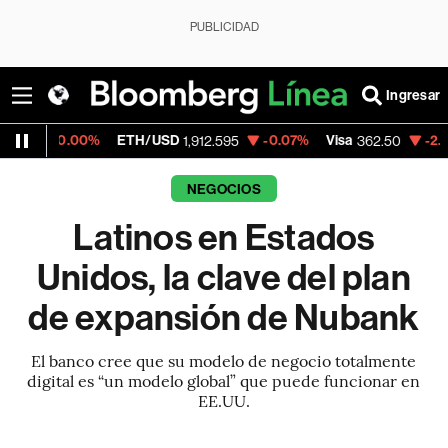
PUBLICIDAD
Ingresar
0%
ETH/USD
-0.07%
Visa
-2.15%
Mercado
1,912.595
362.50
NEGOCIOS
Latinos en Estados
Unidos, la clave del plan
de expansión de Nubank
El banco cree que su modelo de negocio totalmente
digital es “un modelo global” que puede funcionar en
EE.UU.