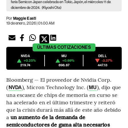
feria Semicon Japan celebrada en Tokio, Japón, el miércoles 11 de
diciembre de 2024.
(Kiyoshi Ota)
Por
Maggie Eastl
19 de enero, 2026 | 01:00 AM
ÚLTIMAS
COTIZACIONES
NVDA
MU
DELL
+0.25%
+0.69%
-3.37%
219.74
898.87
447.13
Bloomberg — El proveedor de Nvidia Corp.
(
), Micron Technology Inc. (
), dijo que
NVDA
MU
una escasez de chips de memoria en curso se
ha acelerado en el último trimestre y reiteró
que la crisis durará más allá de este año debido
a
un aumento de la demanda de
semiconductores de gama alta necesarios