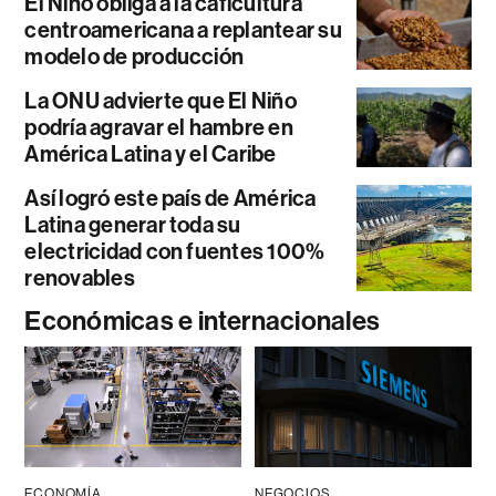
El Niño obliga a la caficultura
centroamericana a replantear su
modelo de producción
La ONU advierte que El Niño
podría agravar el hambre en
América Latina y el Caribe
Así logró este país de América
Latina generar toda su
electricidad con fuentes 100%
renovables
Económicas e internacionales
ECONOMÍA
NEGOCIOS