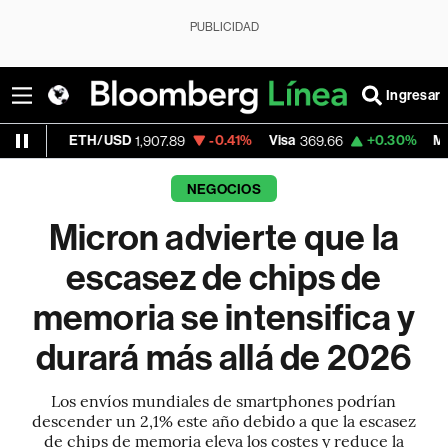
PUBLICIDAD
Ingresar
TH/USD
-0.41%
Visa
+0.30%
MercadoLibre
1,907.89
369.66
NEGOCIOS
Micron advierte que la
escasez de chips de
memoria se intensifica y
durará más allá de 2026
Los envíos mundiales de smartphones podrían
descender un 2,1% este año debido a que la escasez
de chips de memoria eleva los costes y reduce la