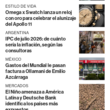
ESTILO DE VIDA
Omega x Swatch lanza un reloj
con oro para celebrar el alunizaje
del Apollo 11
ARGENTINA
IPC de julio 2026: de cuánto
sería la inflación, según las
consultoras
MÉXICO
Gastos del Mundial le pasan
factura a Ollamani de Emilio
Azcárraga
MERCADOS
El Niño amenaza a América
Latina y Deutsche Bank
identifica los países más
expuestos