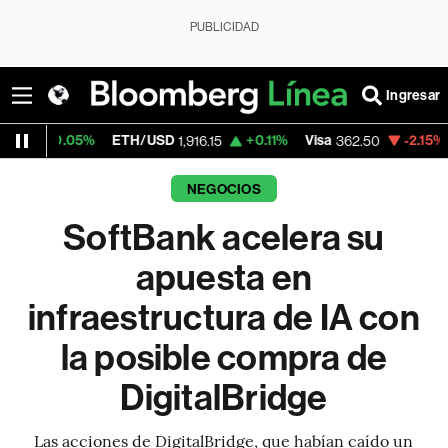
PUBLICIDAD
Ingresar
%
ETH/USD
+0.11%
Visa
-2.15%
MercadoLib
1,916.15
362.50
NEGOCIOS
SoftBank acelera su
apuesta en
infraestructura de IA con
la posible compra de
DigitalBridge
Las acciones de DigitalBridge, que habían caído un