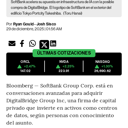
SoftBank acelera su apuesta en infraestructura de IA con la posible
compra de DigitalBridge.
El logotipo de SoftBank en el exterior del
edificio Tokyo Portcity Takeshiba.
(Toru Hanai)
Por
Ryan Gould - Josh Sisco
29 de diciembre, 2025 | 01:56 AM
ÚLTIMAS
COTIZACIONES
ORCL
NVDA
NASDAQ
+2.47%
+2.25%
+1.30%
147.02
223.91
26,690.62
Bloomberg — SoftBank Group Corp. está en
conversaciones avanzadas para adquirir
DigitalBridge Group Inc, una firma de capital
privado que invierte en activos como centros
de datos, según personas con conocimiento
del asunto.