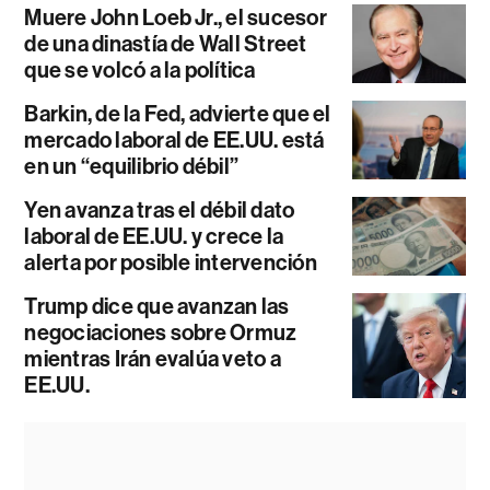
Muere John Loeb Jr., el sucesor
de una dinastía de Wall Street
que se volcó a la política
Barkin, de la Fed, advierte que el
mercado laboral de EE.UU. está
en un “equilibrio débil”
Yen avanza tras el débil dato
laboral de EE.UU. y crece la
alerta por posible intervención
Trump dice que avanzan las
negociaciones sobre Ormuz
mientras Irán evalúa veto a
EE.UU.