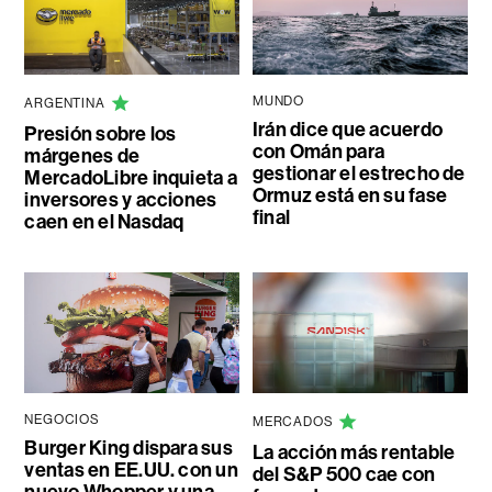
MUNDO
ARGENTINA
Irán dice que acuerdo
Presión sobre los
con Omán para
márgenes de
gestionar el estrecho de
MercadoLibre inquieta a
Ormuz está en su fase
inversores y acciones
final
caen en el Nasdaq
NEGOCIOS
MERCADOS
Burger King dispara sus
La acción más rentable
ventas en EE.UU. con un
del S&P 500 cae con
nuevo Whopper y una