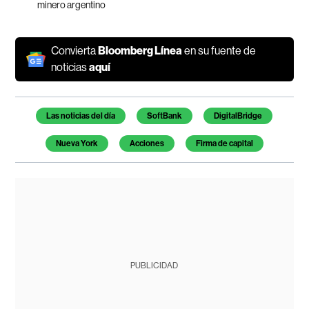
minero argentino
Convierta
Bloomberg Línea
en su fuente de
noticias
aquí
Temas de este artículo
Las noticias del día
SoftBank
DigitalBridge
Nueva York
Acciones
Firma de capital
PUBLICIDAD