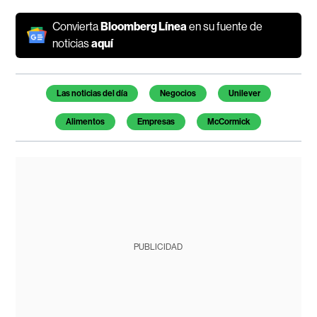
Convierta
Bloomberg Línea
en su fuente de
noticias
aquí
Temas de este artículo
Las noticias del día
Negocios
Unilever
Alimentos
Empresas
McCormick
PUBLICIDAD