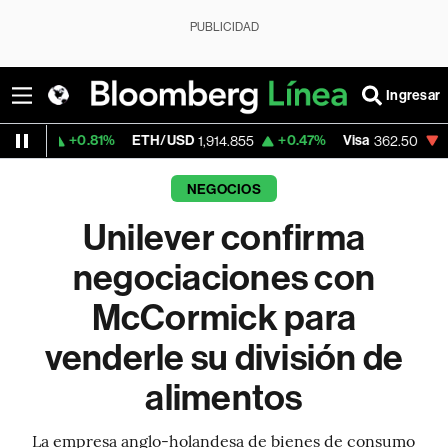
PUBLICIDAD
Ingresar
0.81%
ETH/USD
+0.47%
Visa
-2.15%
Mer
1,914.855
362.50
NEGOCIOS
Unilever confirma
negociaciones con
McCormick para
venderle su división de
alimentos
La empresa anglo-holandesa de bienes de consumo