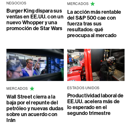
NEGOCIOS
MERCADOS
Burger King dispara sus
La acción más rentable
ventas en EE.UU. con un
del S&P 500 cae con
nuevo Whopper y una
fuerza tras sus
promoción de Star Wars
resultados: qué
preocupa al mercado
ESTADOS UNIDOS
MERCADOS
Productividad laboral de
Wall Street cierra a la
EE.UU. acelera más de
baja por el repunte del
lo esperado en el
petróleo y nuevas dudas
segundo trimestre
sobre un acuerdo con
Irán