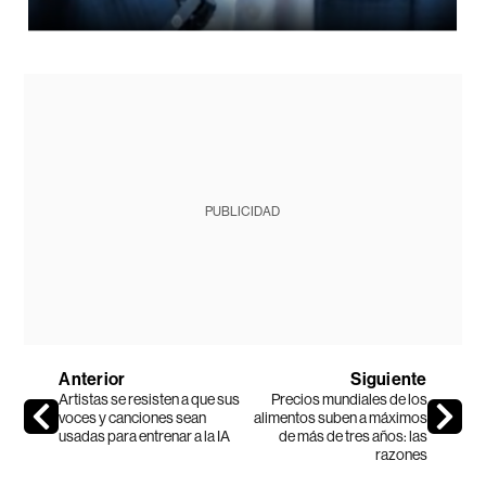
PUBLICIDAD
Anterior
Siguiente
Artistas se resisten a que sus
Precios mundiales de los
voces y canciones sean
alimentos suben a máximos
usadas para entrenar a la IA
de más de tres años: las
razones