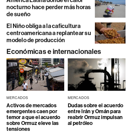
América Latina donde el calor
nocturno hace perder más horas
de sueño
El Niño obliga a la caficultura
centroamericana a replantear su
modelo de producción
Económicas e internacionales
MERCADOS
MERCADOS
Activos de mercados
Dudas sobre el acuerdo
emergentes caen por
entre Irán y Omán para
temor a que el acuerdo
reabrir Ormuz impulsan
sobre Ormuz eleve las
al petróleo
tensiones