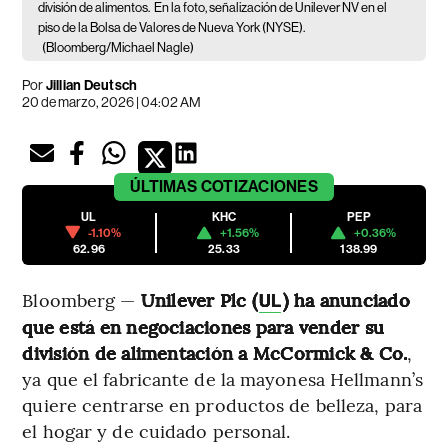
división de alimentos.
En la foto, señalización de Unilever NV en el
piso de la Bolsa de Valores de Nueva York (NYSE).
(Bloomberg/Michael Nagle)
Por
Jillian Deutsch
20 de marzo, 2026 | 04:02 AM
ÚLTIMAS
COTIZACIONES
UL
KHC
PEP
-1.10%
+1.56%
+0.36%
62.96
25.33
138.99
Bloomberg —
Unilever Plc (
) ha anunciado
UL
que está en negociaciones para vender su
división de alimentación a McCormick & Co.
,
ya que el fabricante de la mayonesa Hellmann’s
quiere centrarse en productos de belleza, para
el hogar y de cuidado personal.