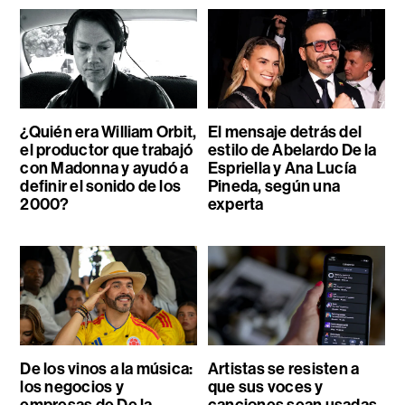
¿Quién era William Orbit,
El mensaje detrás del
el productor que trabajó
estilo de Abelardo De la
con Madonna y ayudó a
Espriella y Ana Lucía
definir el sonido de los
Pineda, según una
2000?
experta
De los vinos a la música:
Artistas se resisten a
los negocios y
que sus voces y