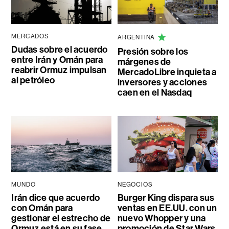
MERCADOS
ARGENTINA
Dudas sobre el acuerdo
Presión sobre los
entre Irán y Omán para
márgenes de
reabrir Ormuz impulsan
MercadoLibre inquieta a
al petróleo
inversores y acciones
caen en el Nasdaq
MUNDO
NEGOCIOS
Irán dice que acuerdo
Burger King dispara sus
con Omán para
ventas en EE.UU. con un
gestionar el estrecho de
nuevo Whopper y una
Ormuz está en su fase
promoción de Star Wars