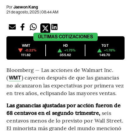
Por
Jaewon Kang
21 de agosto, 2025 | 08:44 AM
ÚLTIMAS
COTIZACIONES
WMT
HD
TGT
-0.22%
+1.75%
+1.78%
111.82
355.62
149.70
Bloomberg — Las acciones de Walmart Inc.
(
) cayeron después de que las ganancias
WMT
no alcanzaron las expectativas por primera vez
en tres años, eclipsando las mayores ventas.
Las ganancias ajustadas por acción fueron de
68 centavos en el segundo trimestre,
seis
centavos menos de lo previsto por Wall Street.
El minorista más grande del mundo mencionó