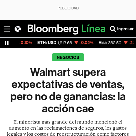
PUBLICIDAD
Ingresar
0%
ETH/USD
-0.02%
Visa
-2.15%
MercadoL
1,913.66
362.50
NEGOCIOS
Walmart supera
expectativas de ventas,
pero no de ganancias: la
acción cae
El minorista más grande del mundo mencionó el
aumento en las reclamaciones de seguros, los gastos
legales y los costos de reestructuración como factores