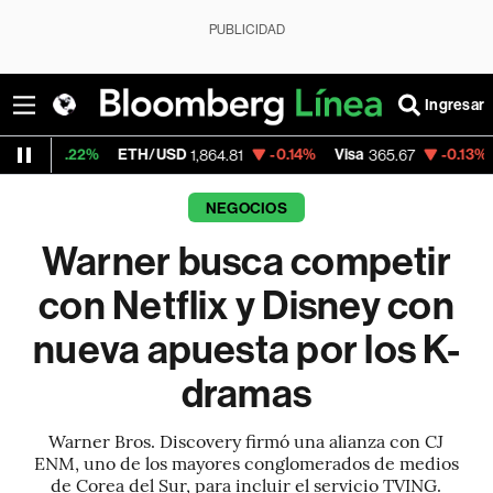
PUBLICIDAD
Ingresar
2%
ETH/USD
-0.14%
Visa
-0.13%
MercadoL
1,864.81
365.67
NEGOCIOS
Warner busca competir
con Netflix y Disney con
nueva apuesta por los K-
dramas
Warner Bros. Discovery firmó una alianza con CJ
ENM, uno de los mayores conglomerados de medios
de Corea del Sur, para incluir el servicio TVING.