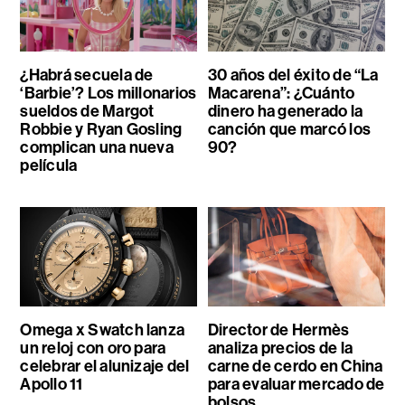
¿Habrá secuela de
30 años del éxito de “La
‘Barbie’? Los millonarios
Macarena”: ¿Cuánto
sueldos de Margot
dinero ha generado la
Robbie y Ryan Gosling
canción que marcó los
complican una nueva
90?
película
Omega x Swatch lanza
Director de Hermès
un reloj con oro para
analiza precios de la
celebrar el alunizaje del
carne de cerdo en China
Apollo 11
para evaluar mercado de
bolsos