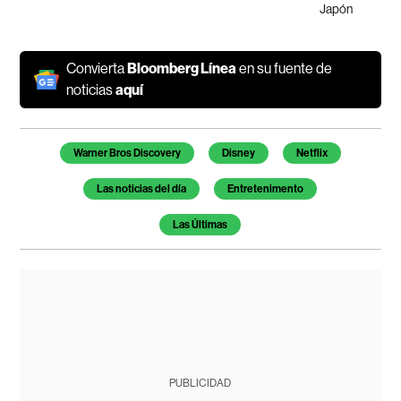
Japón
Convierta
Bloomberg Línea
en su fuente de
noticias
aquí
Temas de este artículo
Warner Bros Discovery
Disney
Netflix
Las noticias del día
Entretenimento
Las Últimas
PUBLICIDAD