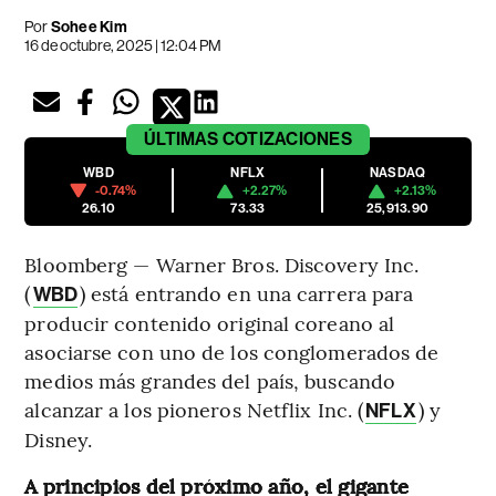
Por
Sohee Kim
16 de octubre, 2025 | 12:04 PM
ÚLTIMAS
COTIZACIONES
WBD
NFLX
NASDAQ
-0.74%
+2.27%
+2.13%
26.10
73.33
25,913.90
Bloomberg — Warner Bros. Discovery Inc.
(
) está entrando en una carrera para
WBD
producir contenido original coreano al
asociarse con uno de los conglomerados de
medios más grandes del país, buscando
alcanzar a los pioneros Netflix Inc. (
) y
NFLX
Disney.
A principios del próximo año, el gigante