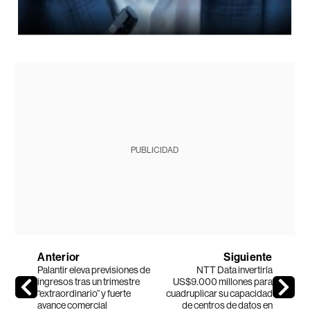
PUBLICIDAD
Anterior
Siguiente
Palantir eleva previsiones de
NTT Data invertiría
ingresos tras un trimestre
US$9.000 millones para
“extraordinario” y fuerte
cuadruplicar su capacidad
avance comercial
de centros de datos en