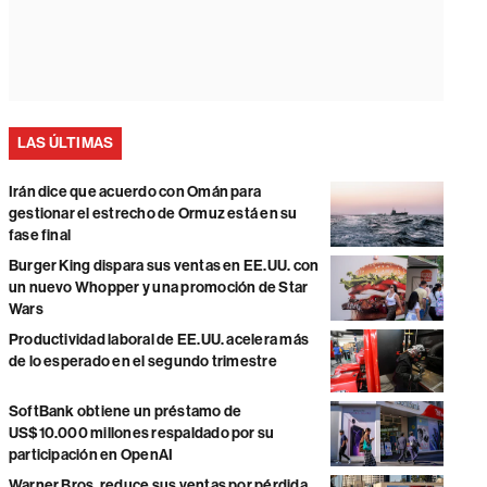
LAS ÚLTIMAS
Irán dice que acuerdo con Omán para
gestionar el estrecho de Ormuz está en su
fase final
Burger King dispara sus ventas en EE.UU. con
un nuevo Whopper y una promoción de Star
Wars
Productividad laboral de EE.UU. acelera más
de lo esperado en el segundo trimestre
SoftBank obtiene un préstamo de
US$10.000 millones respaldado por su
participación en OpenAI
Warner Bros. reduce sus ventas por pérdida