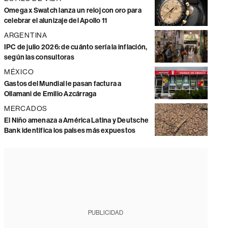
Omega x Swatch lanza un reloj con oro para
celebrar el alunizaje del Apollo 11
ARGENTINA
IPC de julio 2026: de cuánto sería la inflación,
según las consultoras
MÉXICO
Gastos del Mundial le pasan factura a
Ollamani de Emilio Azcárraga
MERCADOS
El Niño amenaza a América Latina y Deutsche
Bank identifica los países más expuestos
PUBLICIDAD