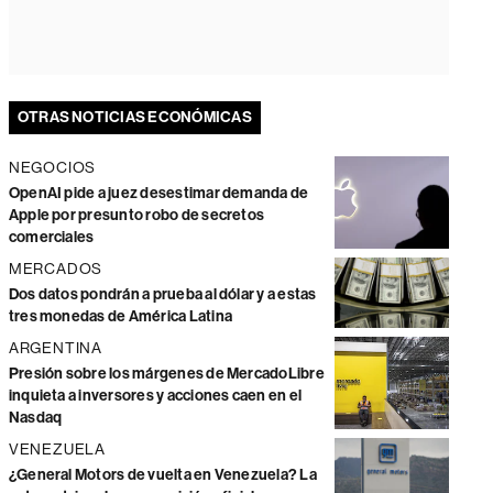
OTRAS NOTICIAS ECONÓMICAS
NEGOCIOS
OpenAI pide a juez desestimar demanda de
Apple por presunto robo de secretos
comerciales
MERCADOS
Dos datos pondrán a prueba al dólar y a estas
tres monedas de América Latina
ARGENTINA
Presión sobre los márgenes de MercadoLibre
inquieta a inversores y acciones caen en el
Nasdaq
VENEZUELA
¿General Motors de vuelta en Venezuela? La