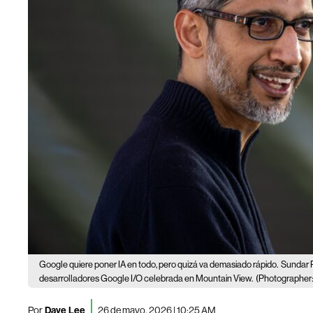
Google quiere poner IA en todo, pero quizá va demasiado rápido.
Sundar P
desarrolladores Google I/O celebrada en Mountain View.
(Photographer
Por
Dave Lee
26 de mayo, 2026 | 10:25 AM