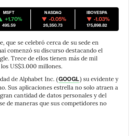
MSFT
NASDAQ
IBOVESPA
+1.70%
-0.05%
-1.03%
495.59
26,350.73
175,898.82
e, que se celebró cerca de su sede en
hai comenzó su discurso destacando el
gle. Trece de ellos tienen más de mil
n los US$3.000 millones.
idad de Alphabet Inc. (
) su evidente y
GOOGL
. Sus aplicaciones estrella no solo atraen a
gran cantidad de datos personales y del
se de maneras que sus competidores no