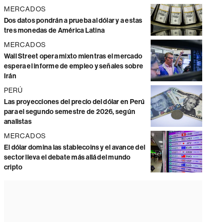
MERCADOS
Dos datos pondrán a prueba al dólar y a estas
tres monedas de América Latina
MERCADOS
Wall Street opera mixto mientras el mercado
espera el informe de empleo y señales sobre
Irán
PERÚ
Las proyecciones del precio del dólar en Perú
para el segundo semestre de 2026, según
analistas
MERCADOS
El dólar domina las stablecoins y el avance del
sector lleva el debate más allá del mundo
cripto