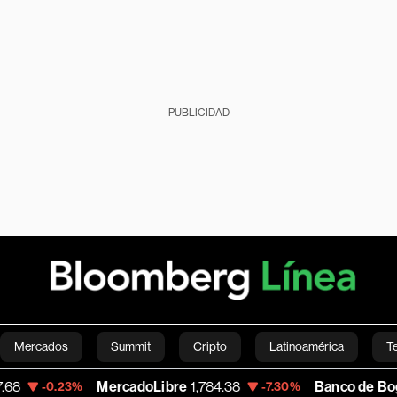
PUBLICIDAD
Mercados
Summit
Cripto
Latinoamérica
T
MercadoLibre
1,784.38
Banco de Bogota
38,5
23%
-7.30%
Green
Economía
Estilo de vida
Mundo
Videos