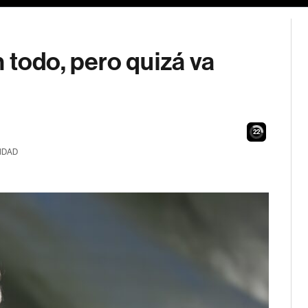
 todo, pero quizá va
21
IDAD