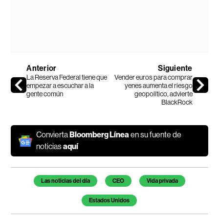
Anterior
Siguiente
La Reserva Federal tiene que
Vender euros para comprar
empezar a escuchar a la
yenes aumenta el riesgo
gente común
geopolítico, advierte
BlackRock
Convierta
Bloomberg Línea
en su fuente de
noticias
aquí
Temas de este artículo
Las noticias del día
CEO
Vida privada
Estados Unidos