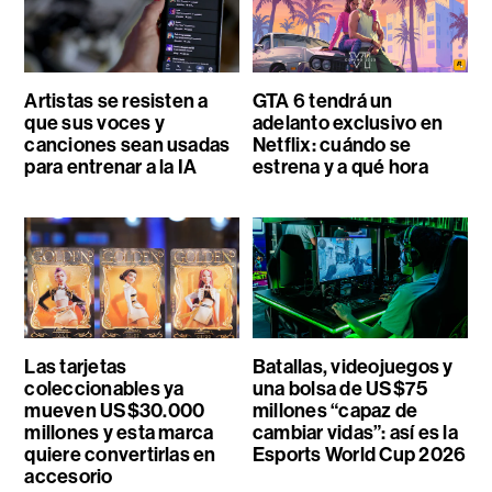
Artistas se resisten a
GTA 6 tendrá un
que sus voces y
adelanto exclusivo en
canciones sean usadas
Netflix: cuándo se
para entrenar a la IA
estrena y a qué hora
Las tarjetas
Batallas, videojuegos y
coleccionables ya
una bolsa de US$75
mueven US$30.000
millones “capaz de
millones y esta marca
cambiar vidas”: así es la
quiere convertirlas en
Esports World Cup 2026
accesorio