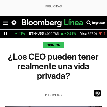
PUBLICIDAD
Ingresar
%
ETH/USD
+0.89%
Visa
-0.93%
Mercado
1,922.785
367.01
OPINIÓN
¿Los CEO pueden tener
realmente una vida
privada?
21
PUBLICIDAD