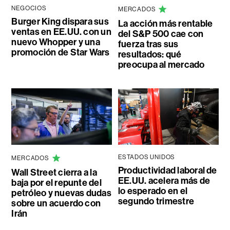
NEGOCIOS
MERCADOS
Burger King dispara sus
La acción más rentable
ventas en EE.UU. con un
del S&P 500 cae con
nuevo Whopper y una
fuerza tras sus
promoción de Star Wars
resultados: qué
preocupa al mercado
ESTADOS UNIDOS
MERCADOS
Productividad laboral de
Wall Street cierra a la
EE.UU. acelera más de
baja por el repunte del
lo esperado en el
petróleo y nuevas dudas
segundo trimestre
sobre un acuerdo con
Irán