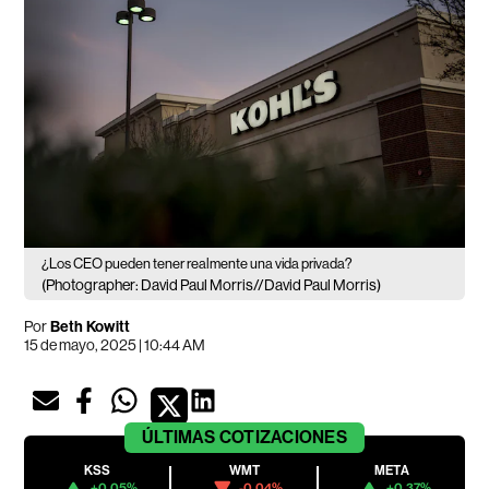
¿Los CEO pueden tener realmente una vida privada?
(Photographer: David Paul Morris//David Paul Morris)
Por
Beth Kowitt
15 de mayo, 2025 | 10:44 AM
ÚLTIMAS
COTIZACIONES
KSS
WMT
META
+0.05%
-0.04%
+0.37%