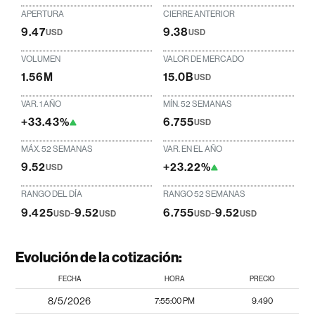
APERTURA
CIERRE ANTERIOR
9.47
9.38
USD
USD
VOLUMEN
VALOR DE MERCADO
1.56M
15.0B
USD
VAR. 1 AÑO
MÍN. 52 SEMANAS
+33.43%
6.755
USD
MÁX. 52 SEMANAS
VAR. EN EL AÑO
9.52
+23.22%
USD
RANGO DEL DÍA
RANGO 52 SEMANAS
9.425
-
9.52
6.755
-
9.52
USD
USD
USD
USD
Evolución de la cotización:
FECHA
HORA
PRECIO
8/5/2026
7:55:00 PM
9.490