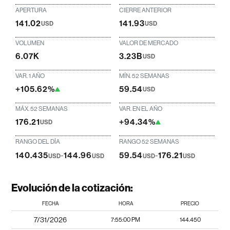
APERTURA
CIERRE ANTERIOR
141.02
141.93
USD
USD
VOLUMEN
VALOR DE MERCADO
6.07K
3.23B
USD
VAR. 1 AÑO
MÍN. 52 SEMANAS
+105.62%
59.54
USD
MÁX. 52 SEMANAS
VAR. EN EL AÑO
176.21
+94.34%
USD
RANGO DEL DÍA
RANGO 52 SEMANAS
140.435
-
144.96
59.54
-
176.21
USD
USD
USD
USD
Evolución de la cotización:
FECHA
HORA
PRECIO
7/31/2026
7:55:00 PM
144.450