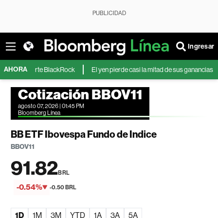
PUBLICIDAD
Ingresar
AHORA
advierte BlackRock
El yen pierde casi la mitad de sus ganancias tras la i
Cotización BBOV11
agosto 07, 2026 | 01:45 PM
Bloomberg Línea
BB ETF Ibovespa Fundo de Indice
BBOV11
91.82
BRL
-0.54%
-0.50 BRL
1D
1M
3M
YTD
1A
3A
5A