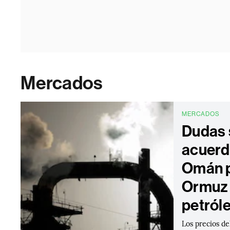
Mercados
MERCADOS
Dudas 
acuerdo
Omán p
Ormuz 
petról
Los precios de