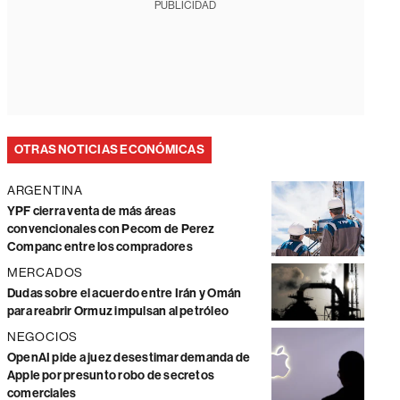
PUBLICIDAD
OTRAS NOTICIAS ECONÓMICAS
ARGENTINA
YPF cierra venta de más áreas
convencionales con Pecom de Perez
Companc entre los compradores
MERCADOS
Dudas sobre el acuerdo entre Irán y Omán
para reabrir Ormuz impulsan al petróleo
NEGOCIOS
OpenAI pide a juez desestimar demanda de
Apple por presunto robo de secretos
comerciales