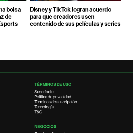
una bolsa
Disney y TikTok logran acuerdo
az de
para que creadores usen
 Esports
contenido de sus películas y series
TÉRMINOS DE USO
Suscríbete
Política de privacidad
Términos de suscripción
Tecnología
T&C
NEGOCIOS