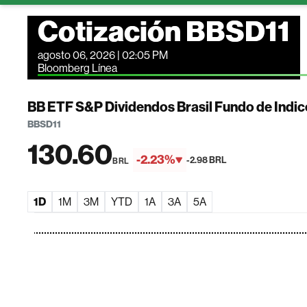
Cotización BBSD11
agosto 06, 2026 | 02:05 PM
Bloomberg Línea
BB ETF S&P Dividendos Brasil Fundo de Indic
BBSD11
130.60
-2.23%
-2.98 BRL
BRL
1D
1M
3M
YTD
1A
3A
5A