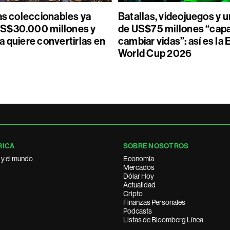
as coleccionables ya
Batallas, videojuegos y 
S$30.000 millones y
de US$75 millones “cap
a quiere convertirlas en
cambiar vidas”: así es la
World Cup 2026
RICA
SOBRE NOSOTROS
 y el mundo
Economía
Mercados
Dólar Hoy
Actualidad
Cripto
Finanzas Personales
Podcasts
Listas de Bloomberg Línea