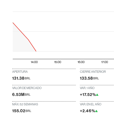
14:00
15:00
16:00
17:00
APERTURA
CIERRE ANTERIOR
131.38
133.58
BRL
BRL
VALOR DE MERCADO
VAR. 1 AÑO
6.53M
+17.52%
BRL
MÁX. 52 SEMANAS
VAR. EN EL AÑO
155.02
+2.46%
BRL