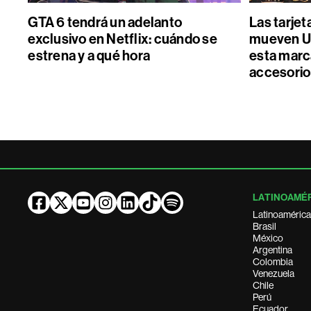
GTA 6 tendrá un adelanto
Las tarjet
exclusivo en Netflix: cuándo se
mueven U
estrena y a qué hora
esta marc
accesorio
LATINOAMÉ
Latinoamérica
Brasil
México
Argentina
Colombia
Venezuela
Chile
Perú
Ecuador