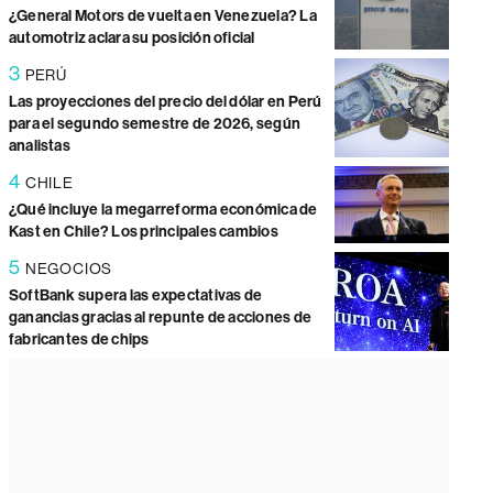
¿General Motors de vuelta en Venezuela? La
automotriz aclara su posición oficial
3
PERÚ
Las proyecciones del precio del dólar en Perú
para el segundo semestre de 2026, según
analistas
4
CHILE
¿Qué incluye la megarreforma económica de
Kast en Chile? Los principales cambios
5
NEGOCIOS
SoftBank supera las expectativas de
ganancias gracias al repunte de acciones de
fabricantes de chips