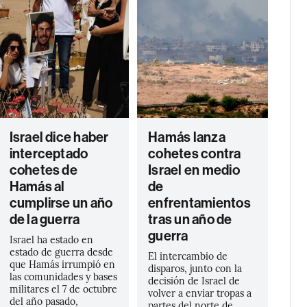
Israel dice haber
Hamás lanza
interceptado
cohetes contra
cohetes de
Israel en medio
Hamás al
de
cumplirse un año
enfrentamientos
de la guerra
tras un año de
guerra
Israel ha estado en
estado de guerra desde
El intercambio de
que Hamás irrumpió en
disparos, junto con la
las comunidades y bases
decisión de Israel de
militares el 7 de octubre
volver a enviar tropas a
del año pasado,
partes del norte de