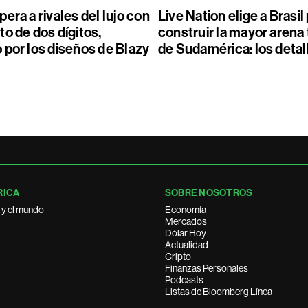
era a rivales del lujo con
Live Nation elige a Brasil
o de dos dígitos,
construir la mayor arena
 por los diseños de Blazy
de Sudamérica: los detal
RICA
SOBRE NOSOTROS
 y el mundo
Economía
Mercados
Dólar Hoy
Actualidad
Cripto
Finanzas Personales
Podcasts
Listas de Bloomberg Línea