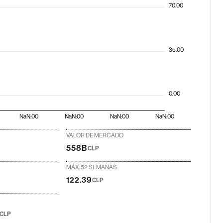
70.00
35.00
0.00
NaN:00
NaN:00
NaN:00
NaN:00
VALOR DE MERCADO
558B
CLP
MÁX. 52 SEMANAS
122.39
CLP
CLP