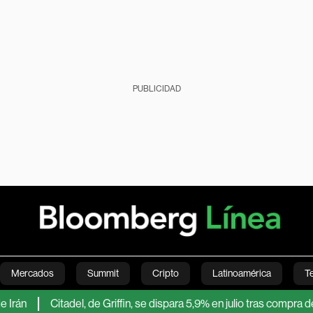
PUBLICIDAD
Mercados
Summit
Cripto
Latinoamérica
T
Citadel, de Griffin, se dispara 5,9% en julio tras compra de activ
Green
Economía
Estilo de vida
Mundo
Videos