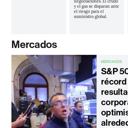
negociaciones. El crudo
y el gas se disparan ante
el riesgo para el
suministro global.
Mercados
MERCADOS
S&P 50
récord 
result
corpora
optim
alreded