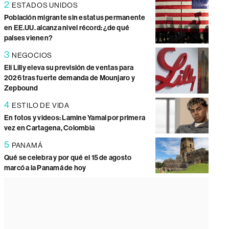
2
ESTADOS UNIDOS
Población migrante sin estatus permanente
en EE.UU. alcanza nivel récord: ¿de qué
países vienen?
3
NEGOCIOS
Eli Lilly eleva su previsión de ventas para
2026 tras fuerte demanda de Mounjaro y
Zepbound
4
ESTILO DE VIDA
En fotos y videos: Lamine Yamal por primera
vez en Cartagena, Colombia
5
PANAMÁ
Qué se celebra y por qué el 15 de agosto
marcó a la Panamá de hoy