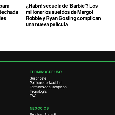
 para
¿Habrá secuela de ‘Barbie’? Los
 techada
millonarios sueldos de Margot
les
Robbie y Ryan Gosling complican
una nueva película
TÉRMINOS DE USO
Suscríbete
Política de privacidad
Términos de suscripción
Tecnología
T&C
NEGOCIOS
Eventos - Summit