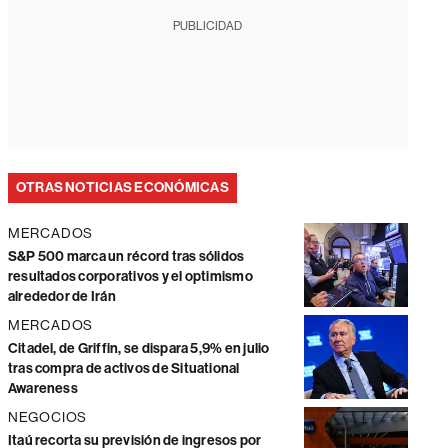
PUBLICIDAD
OTRAS NOTICIAS ECONÓMICAS
MERCADOS
S&P 500 marca un récord tras sólidos
resultados corporativos y el optimismo
alrededor de Irán
MERCADOS
Citadel, de Griffin, se dispara 5,9% en julio
tras compra de activos de Situational
Awareness
NEGOCIOS
Itaú recorta su previsión de ingresos por