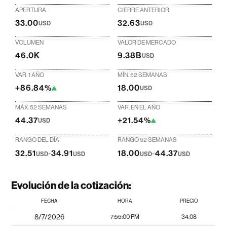
APERTURA
CIERRE ANTERIOR
33.00
32.63
USD
USD
VOLUMEN
VALOR DE MERCADO
46.0K
9.38B
USD
VAR. 1 AÑO
MÍN. 52 SEMANAS
+86.84%
18.00
USD
MÁX. 52 SEMANAS
VAR. EN EL AÑO
44.37
+21.54%
USD
RANGO DEL DÍA
RANGO 52 SEMANAS
32.51
-
34.91
18.00
-
44.37
USD
USD
USD
USD
Evolución de la cotización:
FECHA
HORA
PRECIO
8/7/2026
7:55:00 PM
34.08