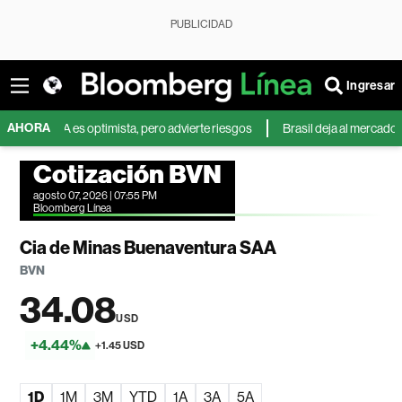
PUBLICIDAD
Ingresar
AHORA
ofA es optimista, pero advierte riesgos
Brasil deja al mercado mundial
Cotización BVN
agosto 07, 2026 | 07:55 PM
Bloomberg Línea
Cia de Minas Buenaventura SAA
BVN
34.08
USD
+4.44%
+1.45 USD
1D
1M
3M
YTD
1A
3A
5A