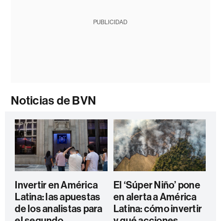
PUBLICIDAD
Noticias de BVN
Invertir en América
El ‘Súper Niño’ pone
Latina: las apuestas
en alerta a América
de los analistas para
Latina: cómo invertir
el segundo
y qué acciones