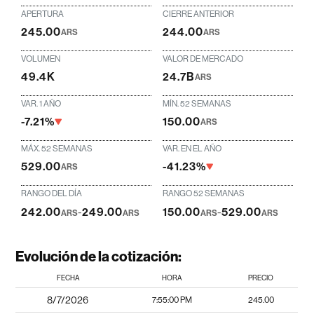
APERTURA
CIERRE ANTERIOR
245.00
244.00
ARS
ARS
VOLUMEN
VALOR DE MERCADO
49.4K
24.7B
ARS
VAR. 1 AÑO
MÍN. 52 SEMANAS
-7.21%
150.00
ARS
MÁX. 52 SEMANAS
VAR. EN EL AÑO
529.00
-41.23%
ARS
RANGO DEL DÍA
RANGO 52 SEMANAS
242.00
-
249.00
150.00
-
529.00
ARS
ARS
ARS
ARS
Evolución de la cotización:
FECHA
HORA
PRECIO
8/7/2026
7:55:00 PM
245.00