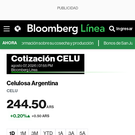
PUBLICIDAD
Ingresar
AHORA
s información sobre su cosecha y producción
Bonos de San Juan ganan at
Cotización CELU
agosto 07, 2026 | 07:55 PM
Bloomberg Línea
Celulosa Argentina
CELU
244.50
ARS
+0.20%
+0.50 ARS
1D
1M
3M
YTD
1A
3A
5A