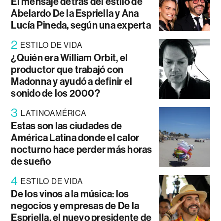
El mensaje detrás del estilo de
Abelardo De la Espriella y Ana
Lucía Pineda, según una experta
2
ESTILO DE VIDA
¿Quién era William Orbit, el
productor que trabajó con
Madonna y ayudó a definir el
sonido de los 2000?
3
LATINOAMÉRICA
Estas son las ciudades de
América Latina donde el calor
nocturno hace perder más horas
de sueño
4
ESTILO DE VIDA
De los vinos a la música: los
negocios y empresas de De la
Espriella, el nuevo presidente de