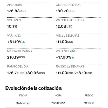
APERTURA
CIERRE ANTERIOR
176.83
180.70
USD
USD
VOLUMEN
VALOR DE MERCADO
10.7K
12.0B
USD
VAR. 1 AÑO
MÍN. 52 SEMANAS
+61.10%
111.00
USD
MÁX. 52 SEMANAS
VAR. EN EL AÑO
218.19
+17.90%
USD
RANGO DEL DÍA
RANGO 52 SEMANAS
176.71
-
180.96
111.00
-
218.19
USD
USD
USD
USD
Evolución de la cotización:
FECHA
HORA
PRECIO
8/4/2026
7:55:00 PM
180.830