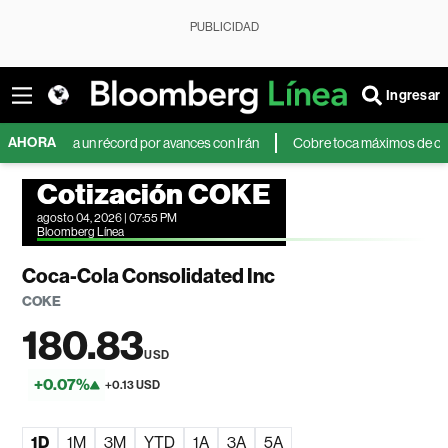
PUBLICIDAD
Ingresar
AHORA
anza un récord por avances con Irán
Cobre toca máximos de casi tres mes
Cotización COKE
agosto 04, 2026 | 07:55 PM
Bloomberg Línea
Coca-Cola Consolidated Inc
COKE
180.83
USD
+0.07%
+0.13 USD
1D
1M
3M
YTD
1A
3A
5A