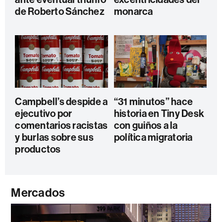
de Roberto Sánchez
monarca
Campbell’s despide a
“31 minutos” hace
ejecutivo por
historia en Tiny Desk
comentarios racistas
con guiños a la
y burlas sobre sus
política migratoria
productos
Mercados