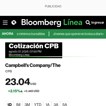
PUBLICIDAD
Ingresar
AHORA
e sus mínimos bursátiles
Jóvenes que operan en bolsa a diario reportan 
Cotización CPB
agosto 07, 2026 | 07:55 PM
Bloomberg Línea
Campbell's Company/The
CPB
23.04
USD
+2.15%
+0.485 USD
1D
1M
3M
YTD
1A
3A
5A