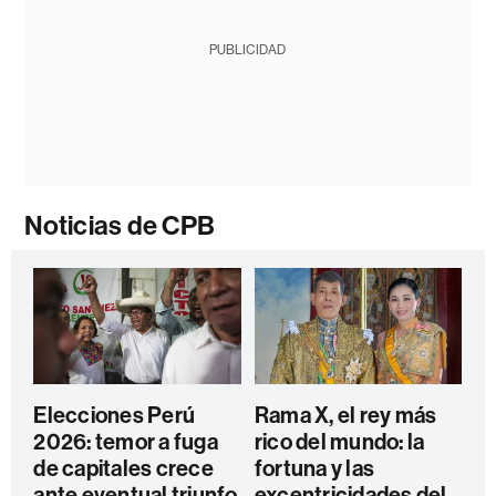
PUBLICIDAD
Noticias de CPB
Elecciones Perú
Rama X, el rey más
2026: temor a fuga
rico del mundo: la
de capitales crece
fortuna y las
ante eventual triunfo
excentricidades del