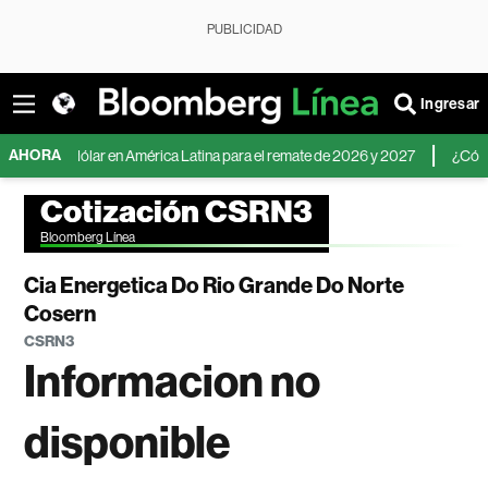
PUBLICIDAD
Ingresar
AHORA
o del dólar en América Latina para el remate de 2026 y 2027
¿Cómo invert
Cotización CSRN3
Bloomberg Línea
Cia Energetica Do Rio Grande Do Norte
Cosern
CSRN3
Informacion no
disponible