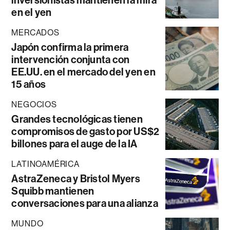
inversionistas mantienen la mira
en el yen
MERCADOS
Japón confirma la primera
intervención conjunta con
EE.UU. en el mercado del yen en
15 años
NEGOCIOS
Grandes tecnológicas tienen
compromisos de gasto por US$2
billones para el auge de la IA
LATINOAMÉRICA
AstraZeneca y Bristol Myers
Squibb mantienen
conversaciones para una alianza
MUNDO