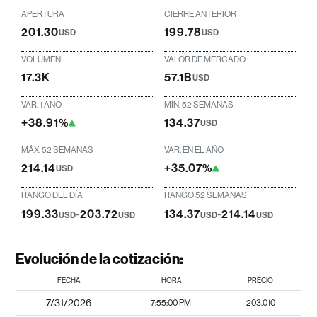
APERTURA
CIERRE ANTERIOR
201.30
199.78
USD
USD
VOLUMEN
VALOR DE MERCADO
17.3K
57.1B
USD
VAR. 1 AÑO
MÍN. 52 SEMANAS
+38.91%
134.37
USD
MÁX. 52 SEMANAS
VAR. EN EL AÑO
214.14
+35.07%
USD
RANGO DEL DÍA
RANGO 52 SEMANAS
199.33
-
203.72
134.37
-
214.14
USD
USD
USD
USD
Evolución de la cotización:
FECHA
HORA
PRECIO
7/31/2026
7:55:00 PM
203.010