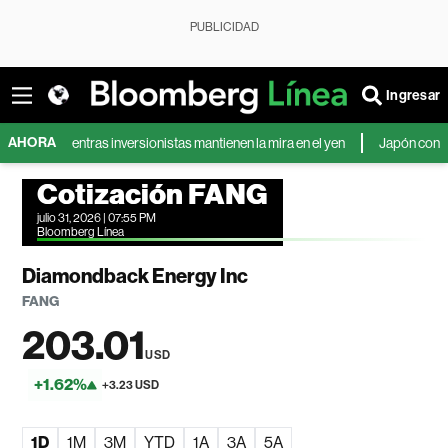
PUBLICIDAD
Ingresar
AHORA
, mientras inversionistas mantienen la mira en el yen
Japón confirma la p
Cotización FANG
julio 31, 2026 | 07:55 PM
Bloomberg Línea
Diamondback Energy Inc
FANG
203.01
USD
+1.62%
+3.23 USD
1D
1M
3M
YTD
1A
3A
5A