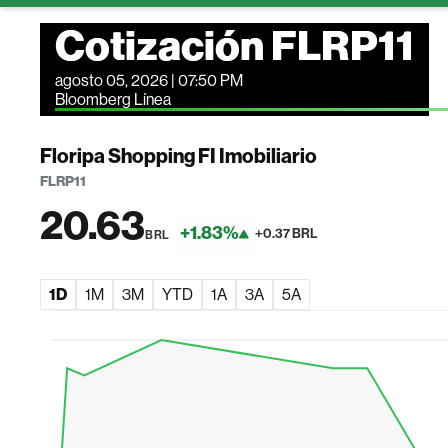
Cotización FLRP11
agosto 05, 2026 | 07:50 PM
Bloomberg Línea
Floripa Shopping FI Imobiliario
FLRP11
20.63
+1.83%
+0.37 BRL
BRL
1D
1M
3M
YTD
1A
3A
5A