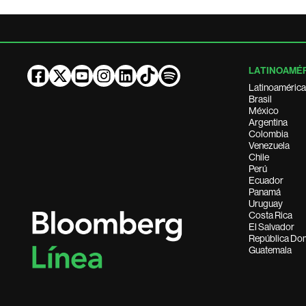
LATINOAMÉ
Latinoamérica
Brasil
México
Argentina
Colombia
Venezuela
Chile
Perú
Ecuador
Panamá
Uruguay
Costa Rica
El Salvador
República Do
Guatemala