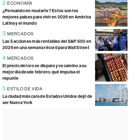
2
ECONOMÍA
¿Pensando en mudarte? Estos son los
mejores países para vivir en 2026 en América
Latina y el mundo
3
MERCADOS
Las 5 acciones más rentables del S&P 500 en
2026 en una semana récord para Wall Street
4
MERCADOS
El precio del oro se dispara y va camino a su
mejor día desde febrero: qué impulsa el
repunte
5
ESTILO DE VIDA
La ciudad más cara de Estados Unidos dejó de
ser Nueva York