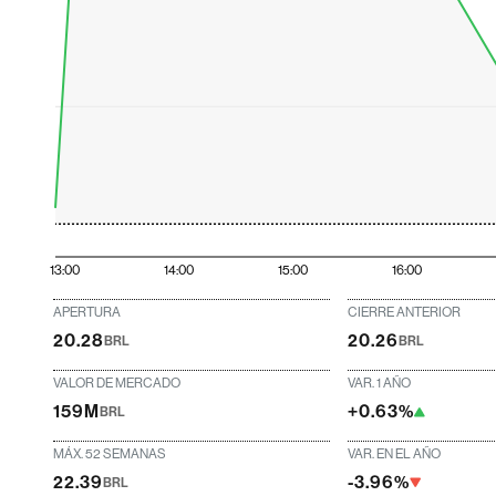
13:00
14:00
15:00
16:00
APERTURA
CIERRE ANTERIOR
20.28
20.26
BRL
BRL
VALOR DE MERCADO
VAR. 1 AÑO
159M
+0.63%
BRL
MÁX. 52 SEMANAS
VAR. EN EL AÑO
22.39
-3.96%
BRL