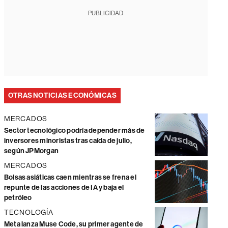
PUBLICIDAD
OTRAS NOTICIAS ECONÓMICAS
MERCADOS
Sector tecnológico podría depender más de
inversores minoristas tras caída de julio,
según JPMorgan
MERCADOS
Bolsas asiáticas caen mientras se frena el
repunte de las acciones de IA y baja el
petróleo
TECNOLOGÍA
Meta lanza Muse Code, su primer agente de