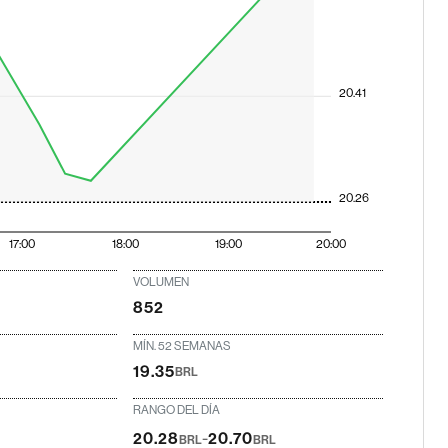
20.41
20.26
17:00
18:00
19:00
20:00
VOLUMEN
852
MÍN. 52 SEMANAS
19.35
BRL
RANGO DEL DÍA
-
20.28
20.70
BRL
BRL