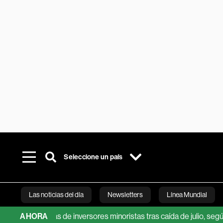
Seleccione un país
Las noticias del día
Newsletters
Línea Mundial
ender más de inversores minoristas tras caída de julio, según JPM
AHORA
Bloomberg 