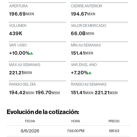
APERTURA
CIERRE ANTERIOR
196.69
194.67
MXN
MXN
VOLUMEN
VALOR DE MERCADO
439K
66.0B
MXN
VAR. 1 AÑO
MÍN. 52 SEMANAS
+10.00%
151.41
MXN
MÁX. 52 SEMANAS
VAR. EN EL AÑO
221.21
+7.20%
MXN
RANGO DEL DÍA
RANGO 52 SEMANAS
194.42
-
196.70
151.41
-
221.21
MXN
MXN
MXN
MXN
Evolución de la cotización:
FECHA
HORA
PRECIO
8/6/2026
7:55:00 PM
196.53