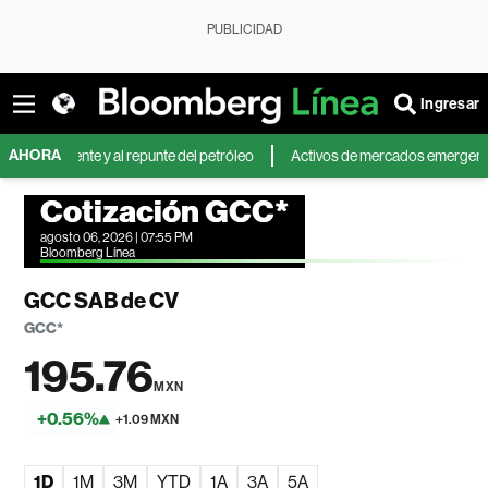
PUBLICIDAD
Ingresar
AHORA
riente y al repunte del petróleo
Activos de mercados emergentes caen po
Cotización GCC*
agosto 06, 2026 | 07:55 PM
Bloomberg Línea
GCC SAB de CV
GCC*
195.76
MXN
+0.56%
+1.09 MXN
1D
1M
3M
YTD
1A
3A
5A