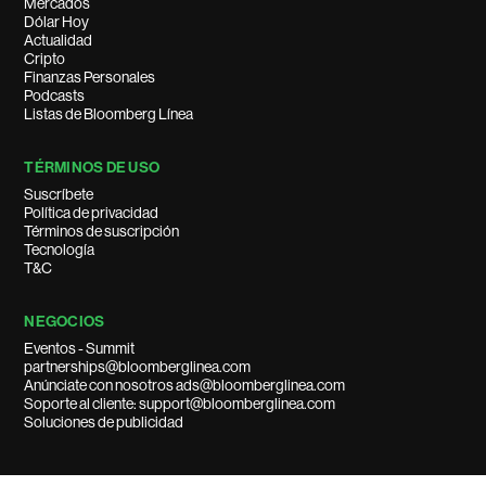
Mercados
Dólar Hoy
Actualidad
Cripto
Finanzas Personales
Podcasts
Listas de Bloomberg Línea
TÉRMINOS DE USO
Suscríbete
Política de privacidad
Términos de suscripción
Tecnología
T&C
NEGOCIOS
Eventos - Summit
partnerships@bloomberglinea.com
Anúnciate con nosotros ads@bloomberglinea.com
Soporte al cliente: support@bloomberglinea.com
Soluciones de publicidad