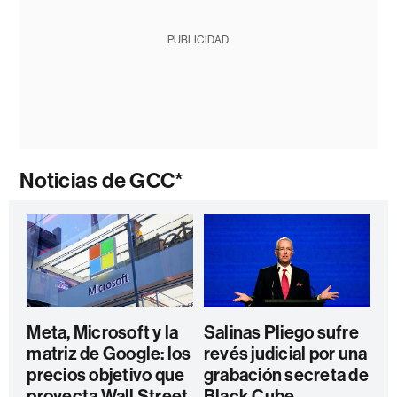
PUBLICIDAD
Noticias de GCC*
Meta, Microsoft y la
Salinas Pliego sufre
matriz de Google: los
revés judicial por una
precios objetivo que
grabación secreta de
proyecta Wall Street
Black Cube