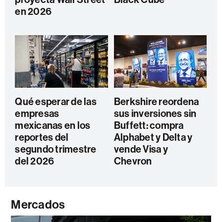
en 2026
Qué esperar de las
Berkshire reordena
empresas
sus inversiones sin
mexicanas en los
Buffett: compra
reportes del
Alphabet y Delta y
segundo trimestre
vende Visa y
del 2026
Chevron
Mercados