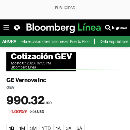
PUBLICIDAD
Ingresar
AHORA
es ante la escasez de emisiones en Puerto Rico
De la Espriella se compro
Cotización GEV
agosto 07, 2026 | 07:55 PM
Bloomberg Línea
GE Vernova Inc
GEV
990.32
USD
-1.00%
-9.98 USD
1D
1M
3M
YTD
1A
3A
5A