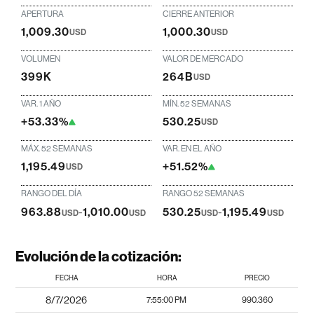
APERTURA
CIERRE ANTERIOR
1,009.30
1,000.30
USD
USD
VOLUMEN
VALOR DE MERCADO
399K
264B
USD
VAR. 1 AÑO
MÍN. 52 SEMANAS
+53.33%
530.25
USD
MÁX. 52 SEMANAS
VAR. EN EL AÑO
1,195.49
+51.52%
USD
RANGO DEL DÍA
RANGO 52 SEMANAS
963.88
-
1,010.00
530.25
-
1,195.49
USD
USD
USD
USD
Evolución de la cotización:
FECHA
HORA
PRECIO
8/7/2026
7:55:00 PM
990.360