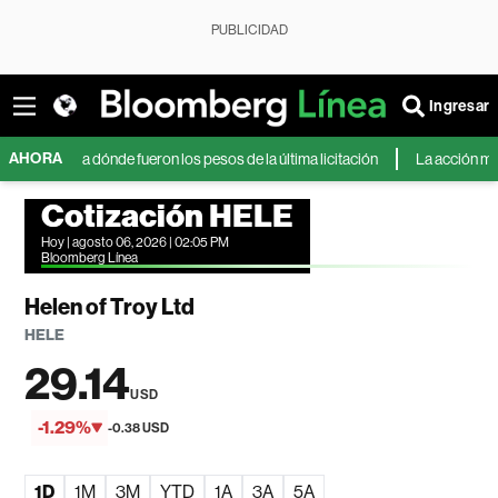
PUBLICIDAD
Ingresar
AHORA
an a dónde fueron los pesos de la última licitación
La acción más rentab
Cotización HELE
Hoy | agosto 06, 2026 | 02:05 PM
Bloomberg Línea
Helen of Troy Ltd
HELE
29.14
USD
-1.29%
-0.38 USD
1D
1M
3M
YTD
1A
3A
5A