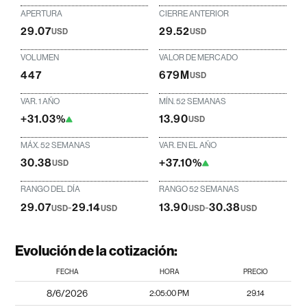
APERTURA
CIERRE ANTERIOR
29.07
29.52
USD
USD
VOLUMEN
VALOR DE MERCADO
447
679M
USD
VAR. 1 AÑO
MÍN. 52 SEMANAS
+31.03%
13.90
USD
MÁX. 52 SEMANAS
VAR. EN EL AÑO
30.38
+37.10%
USD
RANGO DEL DÍA
RANGO 52 SEMANAS
29.07
-
29.14
13.90
-
30.38
USD
USD
USD
USD
Evolución de la cotización:
FECHA
HORA
PRECIO
8/6/2026
2:05:00 PM
29.14