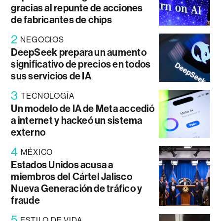
gracias al repunte de acciones
de fabricantes de chips
2
NEGOCIOS
DeepSeek prepara un aumento
significativo de precios en todos
sus servicios de IA
3
TECNOLOGÍA
Un modelo de IA de Meta accedió
a internet y hackeó un sistema
externo
4
MÉXICO
Estados Unidos acusa a
miembros del Cártel Jalisco
Nueva Generación de tráfico y
fraude
5
ESTILO DE VIDA