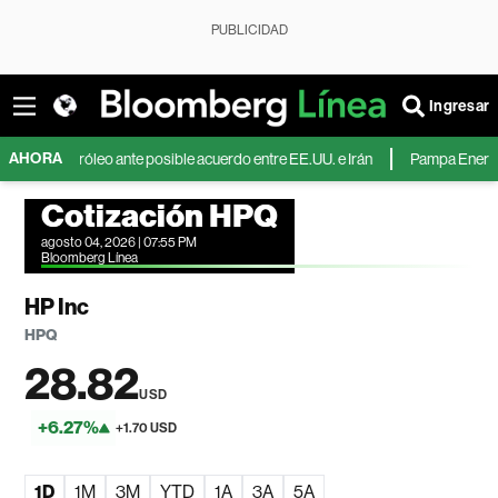
PUBLICIDAD
Ingresar
AHORA
l petróleo ante posible acuerdo entre EE.UU. e Irán
Pampa Energía duplica
Cotización HPQ
agosto 04, 2026 | 07:55 PM
Bloomberg Línea
HP Inc
HPQ
28.82
USD
+6.27%
+1.70 USD
1D
1M
3M
YTD
1A
3A
5A