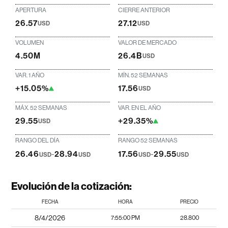
APERTURA
CIERRE ANTERIOR
26.57
27.12
USD
USD
VOLUMEN
VALOR DE MERCADO
4.50M
26.4B
USD
VAR. 1 AÑO
MÍN. 52 SEMANAS
+15.05%
17.56
USD
MÁX. 52 SEMANAS
VAR. EN EL AÑO
29.55
+29.35%
USD
RANGO DEL DÍA
RANGO 52 SEMANAS
26.46
-
28.94
17.56
-
29.55
USD
USD
USD
USD
Evolución de la cotización:
FECHA
HORA
PRECIO
8/4/2026
7:55:00 PM
28.800