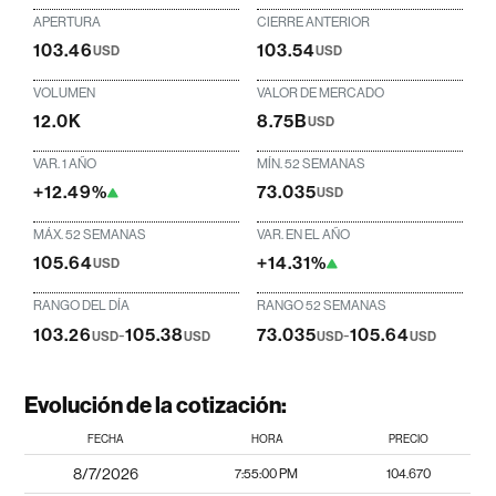
APERTURA
CIERRE ANTERIOR
103.46
103.54
USD
USD
VOLUMEN
VALOR DE MERCADO
12.0K
8.75B
USD
VAR. 1 AÑO
MÍN. 52 SEMANAS
+12.49%
73.035
USD
MÁX. 52 SEMANAS
VAR. EN EL AÑO
105.64
+14.31%
USD
RANGO DEL DÍA
RANGO 52 SEMANAS
103.26
-
105.38
73.035
-
105.64
USD
USD
USD
USD
Evolución de la cotización:
FECHA
HORA
PRECIO
8/7/2026
7:55:00 PM
104.670