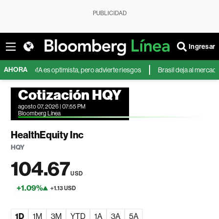
PUBLICIDAD
Ingresar
AHORA
 BofA es optimista, pero advierte riesgos
Brasil deja al mercado mundi
Cotización HQY
agosto 07, 2026 | 07:55 PM
Bloomberg Línea
HealthEquity Inc
HQY
104.67
USD
+1.09%
+1.13 USD
1D
1M
3M
YTD
1A
3A
5A