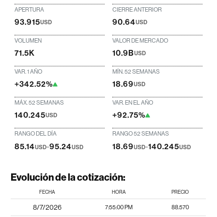
APERTURA
CIERRE ANTERIOR
93.915
90.64
USD
USD
VOLUMEN
VALOR DE MERCADO
71.5K
10.9B
USD
VAR. 1 AÑO
MÍN. 52 SEMANAS
+342.52%
18.69
USD
MÁX. 52 SEMANAS
VAR. EN EL AÑO
140.245
+92.75%
USD
RANGO DEL DÍA
RANGO 52 SEMANAS
85.14
-
95.24
18.69
-
140.245
USD
USD
USD
USD
Evolución de la cotización:
FECHA
HORA
PRECIO
8/7/2026
7:55:00 PM
88.570