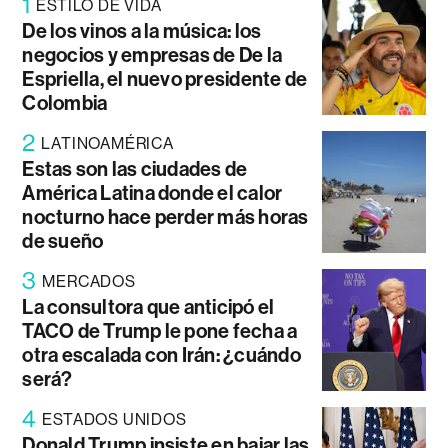
1
ESTILO DE VIDA
De los vinos a la música: los
negocios y empresas de De la
Espriella, el nuevo presidente de
Colombia
2
LATINOAMÉRICA
Estas son las ciudades de
América Latina donde el calor
nocturno hace perder más horas
de sueño
3
MERCADOS
La consultora que anticipó el
TACO de Trump le pone fecha a
otra escalada con Irán: ¿cuándo
será?
4
ESTADOS UNIDOS
Donald Trump insiste en bajar las