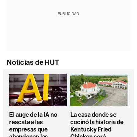
PUBLICIDAD
Noticias de HUT
El auge de la IA no
La casa donde se
rescata a las
cocinó la historia de
empresas que
Kentucky Fried
abandonan las
Chicken será