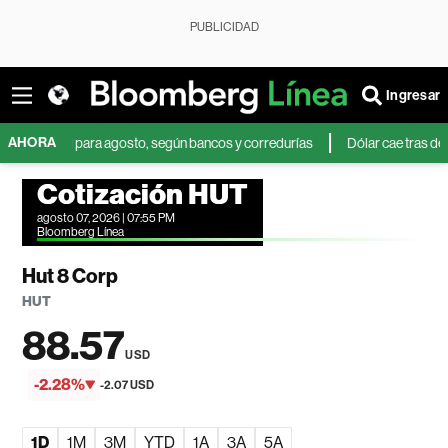
PUBLICIDAD
Ingresar
AHORA
asil para agosto, según bancos y corredurías
Dólar cae tras débil dato d
Cotización HUT
agosto 07, 2026 | 07:55 PM
Bloomberg Línea
Hut 8 Corp
HUT
88.57
USD
-2.28%
-2.07 USD
1D
1M
3M
YTD
1A
3A
5A