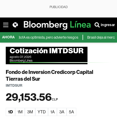
PUBLICIDAD
Ingresar
AHORA
D? BofA es optimista, pero advierte riesgos
Brasil deja al mercado mun
Cotización IMTDSUR
agosto 07, 2026
Bloomberg Línea
Fondo de Inversion Credicorp Capital
Tierras del Sur
IMTDSUR
29,153.56
CLP
1D
1M
3M
YTD
1A
3A
5A