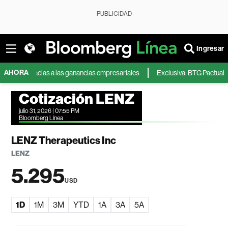
PUBLICIDAD
Ingresar
AHORA
il gracias a las ganancias empresariales
Exclusiva: BTG Pactual tendrá 
Cotización LENZ
julio 31, 2026 | 07:55 PM
Bloomberg Línea
LENZ Therapeutics Inc
LENZ
5.295
USD
1D
1M
3M
YTD
1A
3A
5A