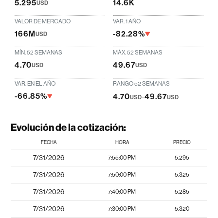
5.295
14.6K
USD
VALOR DE MERCADO
VAR. 1 AÑO
166M
-82.28%
USD
MÍN. 52 SEMANAS
MÁX. 52 SEMANAS
4.70
49.67
USD
USD
VAR. EN EL AÑO
RANGO 52 SEMANAS
-66.85%
4.70
-
49.67
USD
USD
Evolución de la cotización:
FECHA
HORA
PRECIO
7/31/2026
7:55:00 PM
5.295
7/31/2026
7:50:00 PM
5.325
7/31/2026
7:40:00 PM
5.285
7/31/2026
7:30:00 PM
5.320