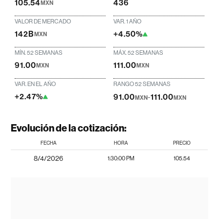
105.54
436
MXN
VALOR DE MERCADO
VAR. 1 AÑO
142B
+4.50%
MXN
MÍN. 52 SEMANAS
MÁX. 52 SEMANAS
91.00
111.00
MXN
MXN
VAR. EN EL AÑO
RANGO 52 SEMANAS
+2.47%
91.00
-
111.00
MXN
MXN
Evolución de la cotización:
FECHA
HORA
PRECIO
8/4/2026
1:30:00 PM
105.54