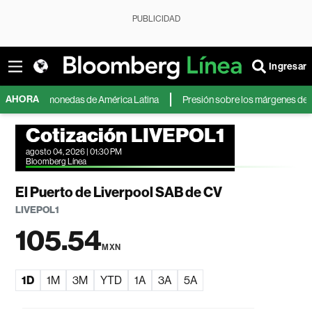
PUBLICIDAD
Ingresar
AHORA
s tres monedas de América Latina
Presión sobre los márgenes de MercadoL
Cotización LIVEPOL1
agosto 04, 2026 | 01:30 PM
Bloomberg Línea
El Puerto de Liverpool SAB de CV
LIVEPOL1
105.54
MXN
1D
1M
3M
YTD
1A
3A
5A