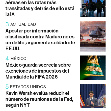
aéreas en las rutas más
transitadas y detrás de ello está
la IA
3
ACTUALIDAD
Apostar por información
clasificada contra Maduro no es
un delito, argumenta soldado de
EE.UU.
4
MÉXICO
México guarda secrecía sobre
exenciones de impuestos del
Mundial de la FIFA 2026
5
ESTADOS UNIDOS
Kevin Warsh evalúa reducir el
número de reuniones de la Fed,
según NYT