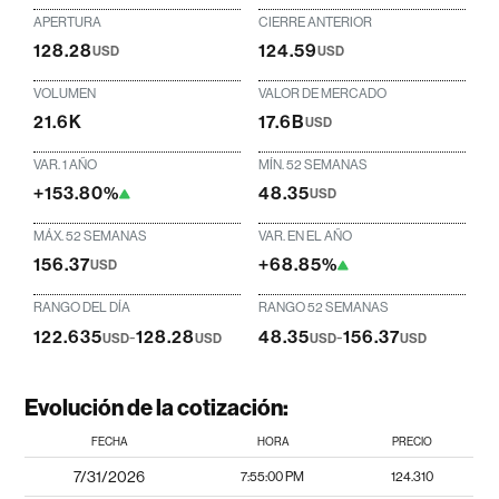
APERTURA
CIERRE ANTERIOR
128.28
124.59
USD
USD
VOLUMEN
VALOR DE MERCADO
21.6K
17.6B
USD
VAR. 1 AÑO
MÍN. 52 SEMANAS
+153.80%
48.35
USD
MÁX. 52 SEMANAS
VAR. EN EL AÑO
156.37
+68.85%
USD
RANGO DEL DÍA
RANGO 52 SEMANAS
122.635
-
128.28
48.35
-
156.37
USD
USD
USD
USD
Evolución de la cotización:
FECHA
HORA
PRECIO
7/31/2026
7:55:00 PM
124.310