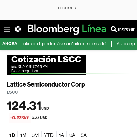
PUBLICIDAD
Ingresar
AHORA
Colombia con el “precio más económico del mercado”
Asia cae por accion
Cotización LSCC
julio 31, 2026 | 07:55 PM
Bloomberg Línea
Lattice Semiconductor Corp
LSCC
124.31
USD
-0.22%
-0.28 USD
1D
1M
3M
YTD
1A
3A
5A