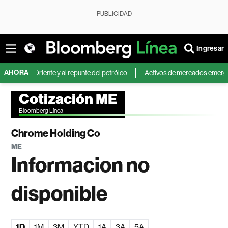
PUBLICIDAD
Ingresar
AHORA
dio Oriente y al repunte del petróleo
Activos de mercados emergentes ca
Cotización ME
Bloomberg Línea
Chrome Holding Co
ME
Informacion no
disponible
1D
1M
3M
YTD
1A
3A
5A