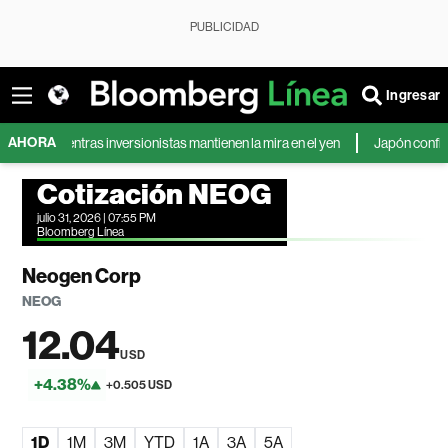
PUBLICIDAD
Ingresar
AHORA
 mientras inversionistas mantienen la mira en el yen
Japón confirma la pr
Cotización NEOG
julio 31, 2026 | 07:55 PM
Bloomberg Línea
Neogen Corp
NEOG
12.04
USD
+4.38%
+0.505 USD
1D
1M
3M
YTD
1A
3A
5A