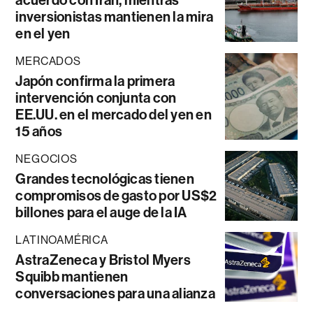
acuerdo con Irán, mientras
inversionistas mantienen la mira
en el yen
MERCADOS
Japón confirma la primera
intervención conjunta con
EE.UU. en el mercado del yen en
15 años
NEGOCIOS
Grandes tecnológicas tienen
compromisos de gasto por US$2
billones para el auge de la IA
LATINOAMÉRICA
AstraZeneca y Bristol Myers
Squibb mantienen
conversaciones para una alianza