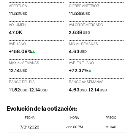
APERTURA
CIERRE ANTERIOR
11.52
11.535
USD
USD
VOLUMEN
VALOR DE MERCADO
47.0K
2.63B
USD
VAR. 1 AÑO
MÍN. 52 SEMANAS
+158.09%
4.63
USD
MÁX. 52 SEMANAS
VAR. EN EL AÑO
12.14
+72.37%
USD
RANGO DEL DÍA
RANGO 52 SEMANAS
11.52
-
12.14
4.63
-
12.14
USD
USD
USD
USD
Evolución de la cotización:
FECHA
HORA
PRECIO
7/31/2026
7:55:00 PM
12.040