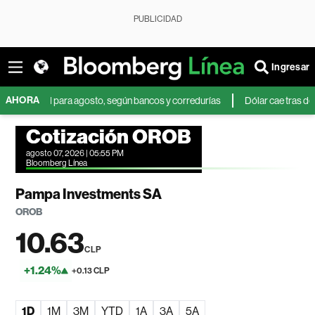
PUBLICIDAD
Ingresar
AHORA
asil para agosto, según bancos y corredurías
Dólar cae tras débil dato 
Cotización OROB
agosto 07, 2026 | 05:55 PM
Bloomberg Línea
Pampa Investments SA
OROB
10.63
CLP
+1.24%
+0.13 CLP
1D
1M
3M
YTD
1A
3A
5A