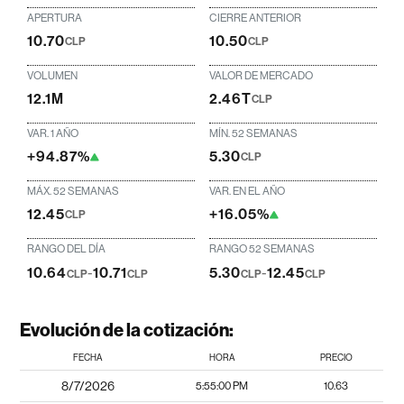
APERTURA
CIERRE ANTERIOR
10.70
10.50
CLP
CLP
VOLUMEN
VALOR DE MERCADO
12.1M
2.46T
CLP
VAR. 1 AÑO
MÍN. 52 SEMANAS
+94.87%
5.30
CLP
MÁX. 52 SEMANAS
VAR. EN EL AÑO
12.45
+16.05%
CLP
RANGO DEL DÍA
RANGO 52 SEMANAS
10.64
-
10.71
5.30
-
12.45
CLP
CLP
CLP
CLP
Evolución de la cotización:
FECHA
HORA
PRECIO
8/7/2026
5:55:00 PM
10.63