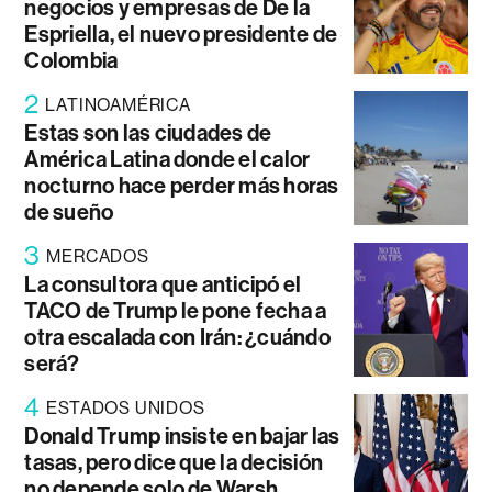
negocios y empresas de De la
Espriella, el nuevo presidente de
Colombia
2
LATINOAMÉRICA
Estas son las ciudades de
América Latina donde el calor
nocturno hace perder más horas
de sueño
3
MERCADOS
La consultora que anticipó el
TACO de Trump le pone fecha a
otra escalada con Irán: ¿cuándo
será?
4
ESTADOS UNIDOS
Donald Trump insiste en bajar las
tasas, pero dice que la decisión
no depende solo de Warsh