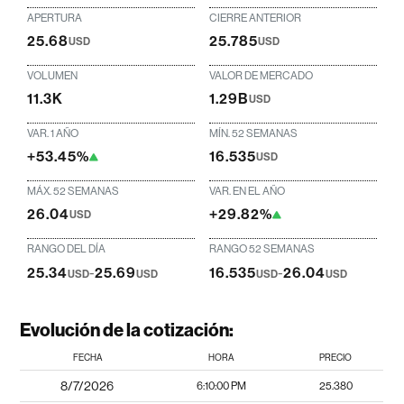
APERTURA
CIERRE ANTERIOR
25.68
25.785
USD
USD
VOLUMEN
VALOR DE MERCADO
11.3K
1.29B
USD
VAR. 1 AÑO
MÍN. 52 SEMANAS
+53.45%
16.535
USD
MÁX. 52 SEMANAS
VAR. EN EL AÑO
26.04
+29.82%
USD
RANGO DEL DÍA
RANGO 52 SEMANAS
25.34
-
25.69
16.535
-
26.04
USD
USD
USD
USD
Evolución de la cotización:
FECHA
HORA
PRECIO
8/7/2026
6:10:00 PM
25.380