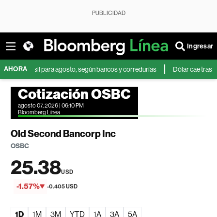
PUBLICIDAD
Ingresar
AHORA
 Brasil para agosto, según bancos y corredurías
Dólar cae tras débil da
Cotización OSBC
agosto 07, 2026 | 06:10 PM
Bloomberg Línea
Old Second Bancorp Inc
OSBC
25.38
USD
-1.57%
-0.405 USD
1D
1M
3M
YTD
1A
3A
5A