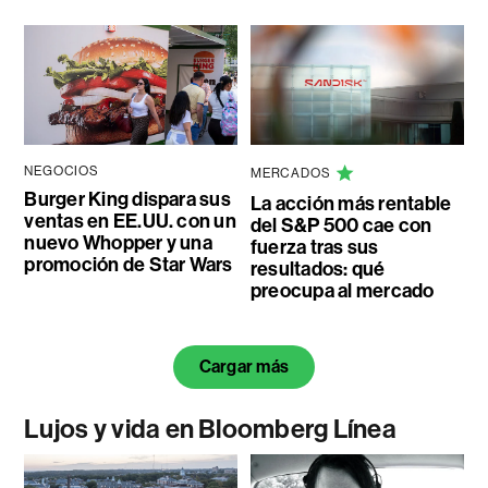
NEGOCIOS
MERCADOS
Burger King dispara sus
La acción más rentable
ventas en EE.UU. con un
del S&P 500 cae con
nuevo Whopper y una
fuerza tras sus
promoción de Star Wars
resultados: qué
preocupa al mercado
Cargar más
Lujos y vida en Bloomberg Línea