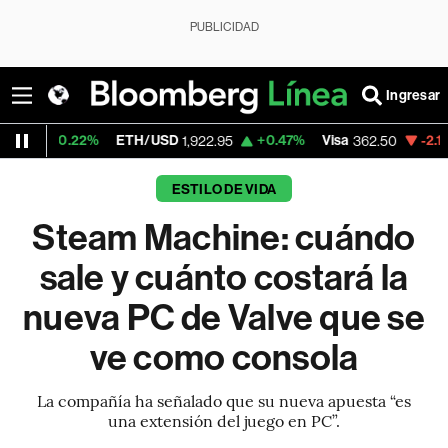
PUBLICIDAD
Ingresar
2%
ETH/USD
+0.47%
Visa
-2.15%
Mercado
1,922.95
362.50
ESTILO DE VIDA
Steam Machine: cuándo
sale y cuánto costará la
nueva PC de Valve que se
ve como consola
La compañía ha señalado que su nueva apuesta “es
una extensión del juego en PC”.