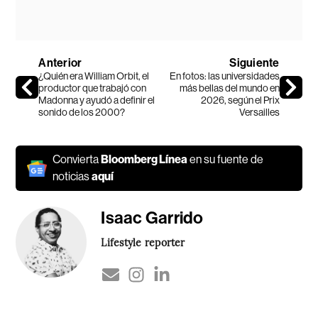
Anterior
Siguiente
¿Quién era William Orbit, el
En fotos: las universidades
productor que trabajó con
más bellas del mundo en
Madonna y ayudó a definir el
2026, según el Prix
sonido de los 2000?
Versailles
Convierta
Bloomberg Línea
en su fuente de
noticias
aquí
Isaac Garrido
Lifestyle reporter