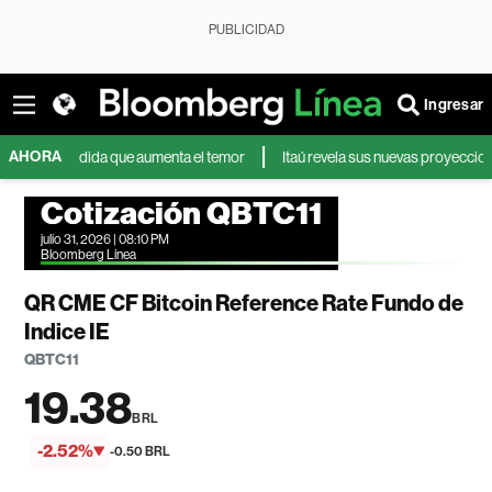
PUBLICIDAD
Ingresar
AHORA
 a medida que aumenta el temor
Itaú revela sus nuevas proyecciones del 
Cotización QBTC11
julio 31, 2026 | 08:10 PM
Bloomberg Línea
QR CME CF Bitcoin Reference Rate Fundo de
Indice IE
QBTC11
19.38
BRL
-2.52%
-0.50 BRL