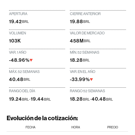
APERTURA
CIERRE ANTERIOR
19.42
19.88
BRL
BRL
VOLUMEN
VALOR DE MERCADO
103K
458M
BRL
VAR. 1 AÑO
MÍN. 52 SEMANAS
-48.96%
18.28
BRL
MÁX. 52 SEMANAS
VAR. EN EL AÑO
40.48
-33.99%
BRL
RANGO DEL DÍA
RANGO 52 SEMANAS
19.24
-
19.44
18.28
-
40.48
BRL
BRL
BRL
BRL
Evolución de la cotización:
FECHA
HORA
PRECIO